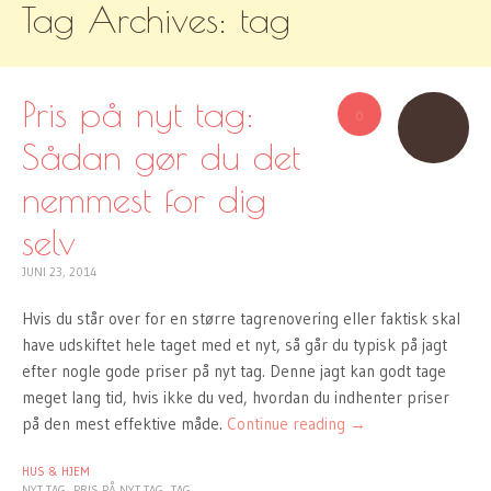
Tag Archives:
tag
TO
CONTENT
Pris på nyt tag:
0
Sådan gør du det
nemmest for dig
selv
JUNI 23, 2014
Hvis du står over for en større tagrenovering eller faktisk skal
have udskiftet hele taget med et nyt, så går du typisk på jagt
efter nogle gode priser på nyt tag. Denne jagt kan godt tage
meget lang tid, hvis ikke du ved, hvordan du indhenter priser
på den mest effektive måde.
Continue reading
→
HUS & HJEM
NYT TAG
PRIS PÅ NYT TAG
TAG