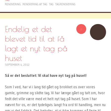
RENOVERING
RENOVERING AF TAG
TAG
TAGRENOVERING
Endelig et det
0
blevet tid til at få
lagt et nyt tag på
huset
SEPTEMBER 4, 2012
Så er det besluttet: Vi skal have nyt tag på huset!
Som I ved, har vi i lang tid gået og brokket os over vores
gamle, grimme og slidte tag. Vi har længe gået og talt om, hvor
fedt det ville være med et helt nyt tag på huset. Som I har
nævnt for os, er det tydeligvis langt fra ord til handling, men nu
gør vi det faktisk. Det betyder, at vi ikke kommer på ferie til