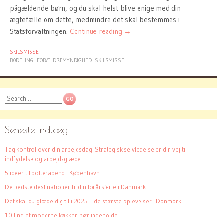
pågældende børn, og du skal helst blive enige med din
ægtefælle om dette, medmindre det skal bestemmes i
Statsforvaltningen.
Continue reading
→
SKILSMISSE
BODELING
FORÆLDREMYNDIGHED
SKILSMISSE
Search
Seneste indlæg
Tag kontrol over din arbejdsdag: Strategisk selvledelse er din vej til
indflydelse og arbejdsglæde
5 idéer til polterabend i København
De bedste destinationer til din forårsferie i Danmark
Det skal du glæde dig til i 2025 – de største oplevelser i Danmark
10 ting et moderne køkken bør indeholde