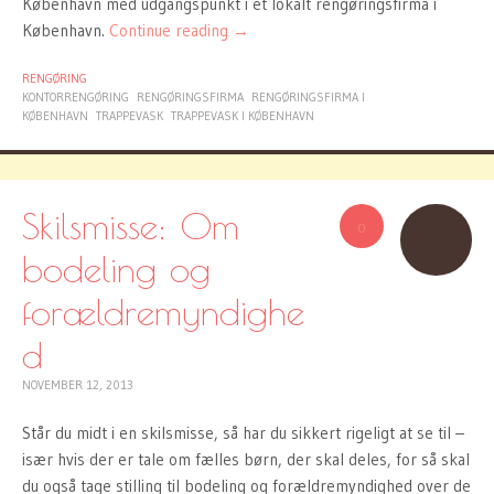
København med udgangspunkt i et lokalt rengøringsfirma i
København.
Continue reading
→
RENGØRING
KONTORRENGØRING
RENGØRINGSFIRMA
RENGØRINGSFIRMA I
KØBENHAVN
TRAPPEVASK
TRAPPEVASK I KØBENHAVN
Skilsmisse: Om
0
bodeling og
forældremyndighe
d
NOVEMBER 12, 2013
Står du midt i en skilsmisse, så har du sikkert rigeligt at se til –
især hvis der er tale om fælles børn, der skal deles, for så skal
du også tage stilling til bodeling og forældremyndighed over de