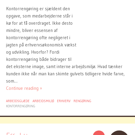
Kontorrengøring er sjældent den
opgave, som medarbejderne står i
kø for at få overdraget. Ikke desto
mindre, bliver essensen af
kontorrengøring ofte negligeret i
jagten på erhvervsøkonomisk vækst
og udvikling. Hvorfor? Fordi
kontorrengøring både bidrager til
det eksterne image, samt interne arbejdsmiljø. Hvad tænker
kunden ikke når man kan skimte gulvets tidligere hvide farve,
som…
Continue reading »
ARBEJDSGLÆDE
ARBEJDSMILJØ
ERHVERV
RENGØRING
KONTORRENGØRING