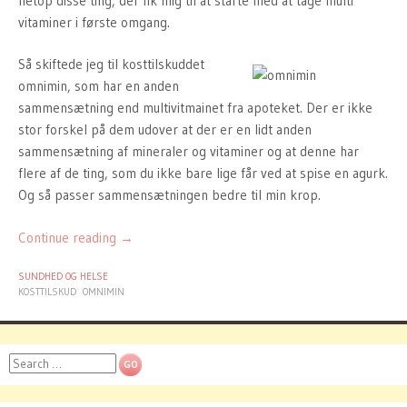
netop disse ting, der fik mig til at starte med at tage multi
vitaminer i første omgang.
Så skiftede jeg til kosttilskuddet
omnimin, som har en anden
sammensætning end multivitmainet fra apoteket. Der er ikke
stor forskel på dem udover at der er en lidt anden
sammensætning af mineraler og vitaminer og at denne har
flere af de ting, som du ikke bare lige får ved at spise en agurk.
Og så passer sammensætningen bedre til min krop.
Continue reading
→
SUNDHED OG HELSE
KOSTTILSKUD
OMNIMIN
Search