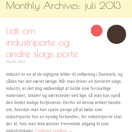
Monthly Archives:
juli 2013
TO
CONTENT
Lidt om
0
industriporte og
andre slags porte
JULI 22, 2013
Industri er en af de vigtigste kilder til indtjening i Danmark, og
sådan har det været længe. Når man driver en bestemt slags
industri, er det dog nødvendigt at holde sine forskellige
materialer, lokaler og værksteder ved lige, så man kan opnå
den bedst mulige fortjeneste. Derfor vil denne artikel handle
om, hvordan man kan spare penge på at købe sine
industriporte hos en kyndig forhandler, for industriporte skal
der til, hvis man ikke ønsker fremmede adgang til sine
industrilokaler.
Continue reading
→