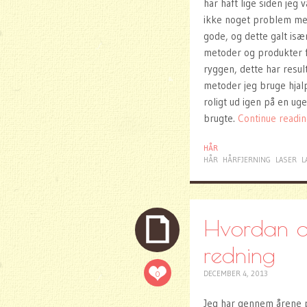
har haft lige siden jeg
ikke noget problem med
gode, og dette galt især
metoder og produkter f
ryggen, dette har resu
metoder jeg bruge hjalp
roligt ud igen på en ug
brugte.
Continue readi
HÅR
HÅR
HÅRFJERNING
LASER
L
Hvordan ar
redning
0
DECEMBER 4, 2013
Jeg har gennem årene