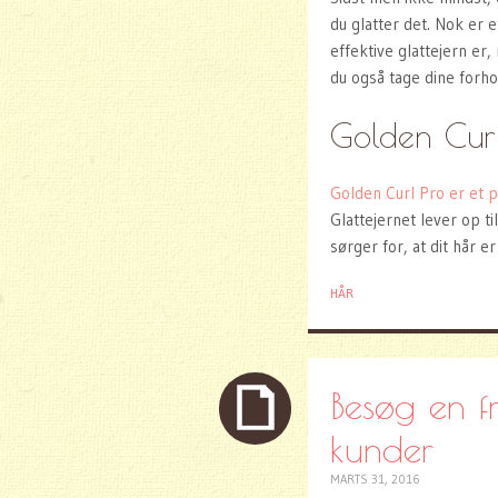
du glatter det. Nok er 
effektive glattejern er,
du også tage dine forho
Golden Curl 
Golden Curl Pro er et p
Glattejernet lever op t
sørger for, at dit hår e
HÅR
Besøg en fr
kunder
MARTS 31, 2016