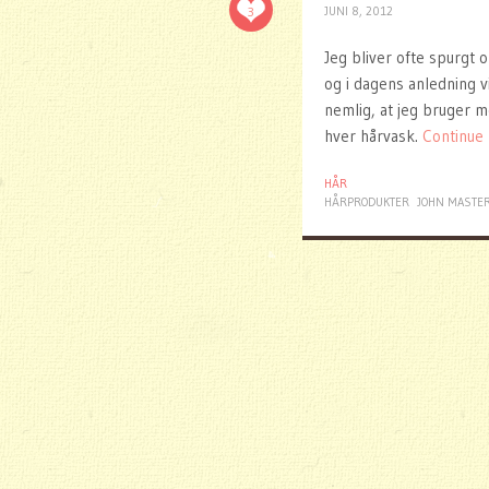
3
JUNI 8, 2012
Jeg bliver ofte spurgt 
og i dagens anledning 
nemlig, at jeg bruger 
hver hårvask.
Continue
HÅR
HÅRPRODUKTER
JOHN MASTE