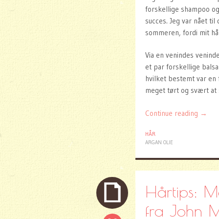
forskellige shampoo o
succes. Jeg var nået til
sommeren, fordi mit hår
Via en venindes veninde
et par forskellige bals
hvilket bestemt var en 
meget tørt og svært at 
Continue reading
→
HÅR
ARGAN OLIE
Hårtips: M
fra John M