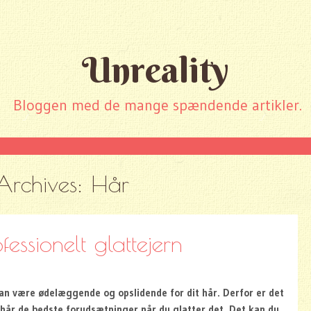
Unreality
Bloggen med de mange spændende artikler.
Archives:
Hår
fessionelt glattejern
an være ødelæggende og opslidende for dit hår. Derfor er det
it hår de bedste forudsætninger når du glatter det. Det kan du