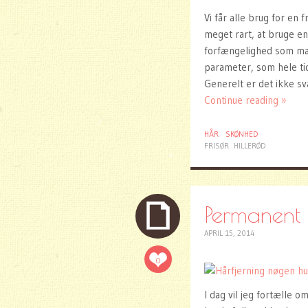
Vi får alle brug for en 
meget rart, at bruge en
forfængelighed som mang
parameter, som hele ti
Generelt er det ikke s
Continue reading »
HÅR
SKØNHED
FRISØR
HILLERØD
Permanent 
APRIL 15, 2014
0
I dag vil jeg fortælle 