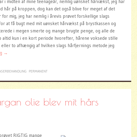
 var i midten af mine teenageår, nemlig uønsket hårvækst, jeg har
 hår på kroppen, dog kan det også blive for meget af det
 for mig, jeg har nemlig i årevis prøvet forskellige slags
or at få bugt med mit uønsket hårvækst på brystkassen og
lterede i megen smerte og mange brugte penge, og alle de
 altid kun i en kort periode hvorefter, hårene voksede stille
e eller to afhængig af hvilken slags hårfjernings metode jeg
ng
→
ASERBEHANDLING
PERMANENT
gan olie blev mit hårs
 prøvet RIGTIG mange