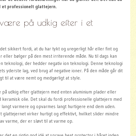
et professionelt glattejern.
 være på udkig efter i et
det sikkert fordi, at du har tykt og uregerligt hår eller fint og
ler eller bølger på den mest irriterende måde. Nu til dags kan
n teknologi, der hedder negativ ion teknologi. Denne teknologi
ts yderste lag, ved brug af negative ioner. På den måde går dit
gt til at være nemt og medgørligt at style.
 på udkig efter glattejern med enten aluminium plader eller
keramisk olie. Det skal du fordi professionelle glattejern med
er langt varmere og opvarmes langt hurtigere end dem uden.
glattejernet virker hurtigt og effektivt, hvilket slider mindre
av varme, der er sløvt til at varme op.
er det en rigtig god idé at spraye heat protector i håret inden