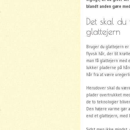
blandt anden gøre med 
Det skal du
glattejern
Bruger du glattejern er 
flyvsk hår, der tit krøl
man få glattejern med e
lukker pladerne på håre
hår fra at være uregerli
Herudover skal du være
plader overtrukket med 
de to teknologier bliv
Den højere varme gør at 
end et glattejern, med l
Sidst men ikke mindst, 