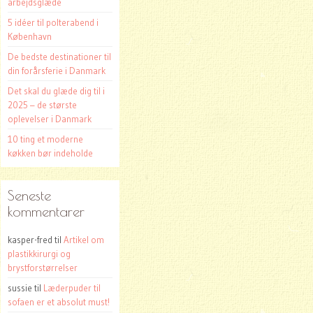
arbejdsglæde
5 idéer til polterabend i
København
De bedste destinationer til
din forårsferie i Danmark
Det skal du glæde dig til i
2025 – de største
oplevelser i Danmark
10 ting et moderne
køkken bør indeholde
Seneste
kommentarer
kasper-fred
til
Artikel om
plastikkirurgi og
brystforstørrelser
sussie
til
Læderpuder til
sofaen er et absolut must!