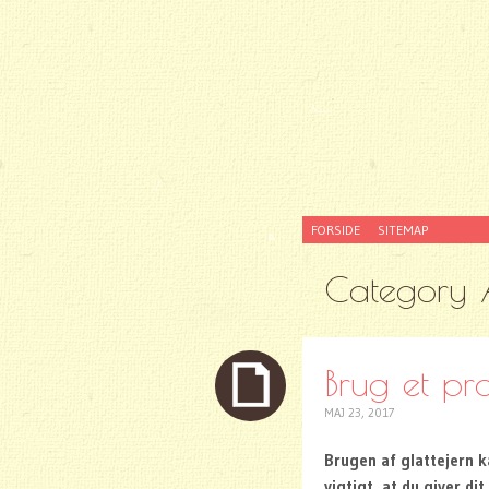
SKIP
FORSIDE
SITEMAP
TO
CONTENT
Category 
Brug et pro
MAJ 23, 2017
Brugen af glattejern k
vigtigt, at du giver d