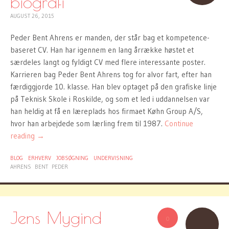
biografi
AUGUST 26, 2015
Peder Bent Ahrens er manden, der står bag et kompetence-
baseret CV. Han har igennem en lang årrække høstet et
særdeles langt og fyldigt CV med flere interessante poster.
Karrieren bag Peder Bent Ahrens tog for alvor fart, efter han
færdiggjorde 10. klasse. Han blev optaget på den grafiske linje
på Teknisk Skole i Roskilde, og som et led i uddannelsen var
han heldig at få en læreplads hos firmaet Køhn Group A/S,
hvor han arbejdede som lærling frem til 1987.
Continue
reading
→
BLOG
ERHVERV
JOBSØGNING
UNDERVISNING
AHRENS
BENT
PEDER
Jens Mygind
0