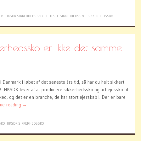
DK
HKSDK SIKKERHEDSSKO
LETTESTE SIKKERHEDSSKO
SIKKERHEDSSKO
erhedssko er ikke det samme
i Danmark i løbet af det seneste års tid, så har du helt sikkert
 HKSDK lever af at producere sikkerhedssko og arbejdssko til
d, og det er en branche, de har stort ejerskab i. Der er bare
nue reading
→
SKO
HKSDK SIKKERHEDSSKO