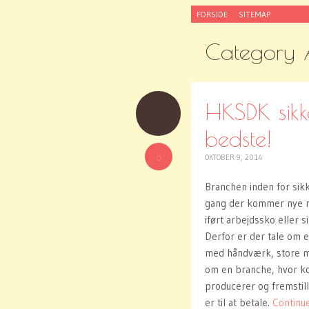
SKIP
FORSIDE
SITEMAP
TO
CONTENT
Category 
HKSDK sikk
bedste!
0
OKTOBER 9, 2014
Branchen inden for sik
gang der kommer nye me
iført arbejdssko eller 
Derfor er der tale om e
med håndværk, store ma
om en branche, hvor ko
producerer og fremstill
er til at betale.
Continu