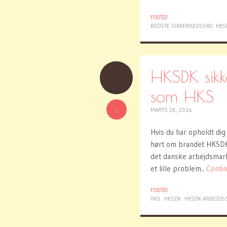
FODTØJ
BEDSTE SIKKERHEDSSKO
HKS
HKSDK sikk
som HKS
0
MARTS 26, 2014
Hvis du har opholdt dig 
hørt om brandet HKSDK.
det danske arbejdsmarke
et lille problem..
Conti
FODTØJ
HKS
HKSDK
HKSDK ARBEJDS