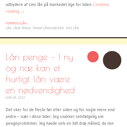
udbydere af sms lån på markedet lige for tiden.
Continue
reading
→
FORBRUGSLÅN
LÅN
LÅNE PENGE
PRIVAT LÅNEUDBYDER
SMS LÅN
Lån penge – I ny
2
og næ kan et
hurtigt lån være
en nødvendighed
JUNI 29, 2012
Det sker for de fleste før eller siden og for nogle mere end
andre – især i disse tider. Jeg snakker selvfølgelig om
pengeproblemer. Jeg havde selv en lidt drøj måned, da min