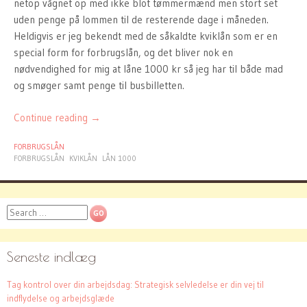
netop vågnet op med ikke blot tømmermænd men stort set
uden penge på lommen til de resterende dage i måneden.
Heldigvis er jeg bekendt med de såkaldte kviklån som er en
special form for forbrugslån, og det bliver nok en
nødvendighed for mig at låne 1000 kr så jeg har til både mad
og smøger samt penge til busbilletten.
Continue reading
→
FORBRUGSLÅN
FORBRUGSLÅN
KVIKLÅN
LÅN 1000
Search
Seneste indlæg
Tag kontrol over din arbejdsdag: Strategisk selvledelse er din vej til
indflydelse og arbejdsglæde