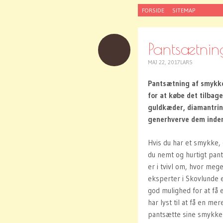
SKIP
FORSIDE
SITEMAP
TO
CONTENT
Pantsætnin
MAJ 22, 2017
LARS
Pantsætning af smykker
for at købe det tilbage
guldkæder, diamantring
generhverve dem inden 
Hvis du har et smykke, 
du nemt og hurtigt pant
er i tvivl om, hvor meg
eksperter i Skovlunde e
god mulighed for at få 
har lyst til at få en m
pantsætte sine smykker,