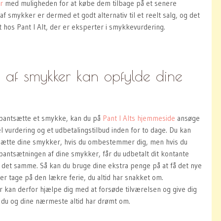
r
med muligheden for at købe dem tilbage på et senere
af smykker er dermed et godt alternativ til et reelt salg, og det
 hos Pant I Alt, der er eksperter i smykkevurdering.
 af smykker kan opfylde dine
t pantsætte et smykke, kan du på
Pant I Alts hjemmeside
ansøge
l vurdering og et udbetalingstilbud inden for to dage. Du kan
antsætte dine smykker, hvis du ombestemmer dig, men hvis du
antsætningen af dine smykker, får du udbetalt dit kontante
d det samme. Så kan du bruge dine ekstra penge på at få det nye
ler tage på den lækre ferie, du altid har snakket om.
 kan derfor hjælpe dig med at forsøde tilværelsen og give dig
, du og dine nærmeste altid har drømt om.