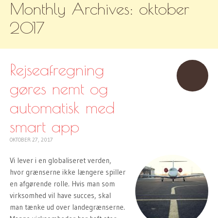
Monthly Archives:
oktober
TO
CONTENT
2017
Rejseafregning
gøres nemt og
automatisk med
smart app
OKTOBER 27, 2017
Vi lever i en globaliseret verden,
hvor grænserne ikke længere spiller
en afgørende rolle. Hvis man som
virksomhed vil have succes, skal
man tænke ud over landegrænserne.