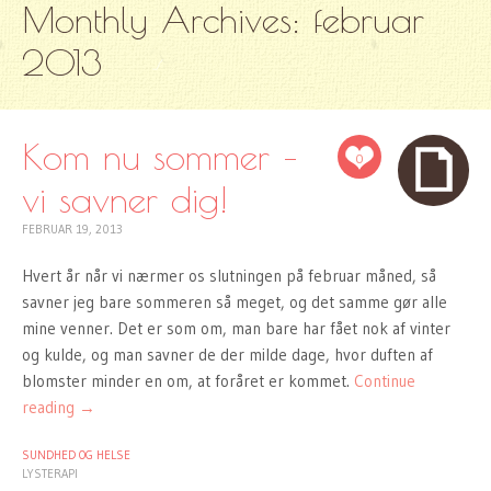
Monthly Archives:
februar
TO
CONTENT
2013
Kom nu sommer –
0
vi savner dig!
FEBRUAR 19, 2013
Hvert år når vi nærmer os slutningen på februar måned, så
savner jeg bare sommeren så meget, og det samme gør alle
mine venner. Det er som om, man bare har fået nok af vinter
og kulde, og man savner de der milde dage, hvor duften af
blomster minder en om, at foråret er kommet.
Continue
reading
→
SUNDHED OG HELSE
LYSTERAPI