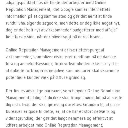
udgangspunktet hos de fleste der arbejder med Online
Reputation Management, idet Google samler internettets
information på et og samme sted og gør det nemt at finde
rundt i vha. sigende søgeord, men dette er dog ikke noget nyt,
dog er det helt nyt at virksomheder budgetterer med at”eje”
hele første side, når der bliver søgt på deres brand.
Online Reputation Management er især efterspurgt af
virksomheder, som bliver diskuteret rundt om på de danske
fora og anmeldelsessider, fordi virksomheden ikke har lyst til
at enkelte forbrugeres negative kommentarer skal skræmme
potentielle kunder væk på diffuse grundlag.
Der findes adskillige bureauer, som tilbyder Online Reputation
Management til dig, så du ikke skal bruge unødig tid på at sætte
dig ind i, hvad der skal gøres og oprettes. Grunden til, at disse
bureauer er gode til dette, er, at de har et stort netværk og
vidensgrundlag, der gør det langt nemmere og effektivt at
udføre arbejdet med Online Reputation Management.