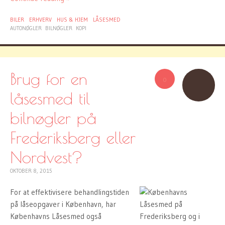
BILER
ERHVERV
HUS & HJEM
LÅSESMED
AUTONØGLER
BILNØGLER
KOPI
Brug for en
0
låsesmed til
bilnøgler på
Frederiksberg eller
Nordvest?
OKTOBER 8, 2015
For at effektivisere behandlingstiden
på låseopgaver i København, har
Københavns Låsesmed også