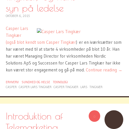
syn på ledelse
OKTOBER 6, 2015
Casper Lars
Tingkær
(også blot kendt som Casper Tingkær
) er en iværksætter som
har været med til at starte 4 virksomheder på blot 10 år. Han
har været Managing Director for virksomheden Nordic
Solutions ApS og Successen for Casper Lars Tingkær har ikke
kun været stor engagement og gå-på mod.
Continue reading
→
ERHVERV
SUNDHED OG HELSE
TEKNOLOGI
CASPER
CASPER LARS TINGKÆR
CASPER TINGKÆR
LARS
TINGKÆR
Introduktion af
0
Telemarketing