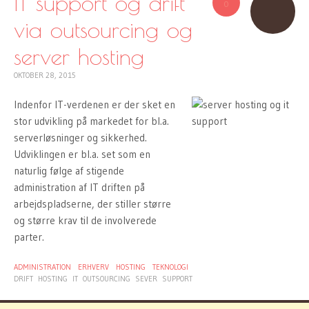
IT support og drift
0
via outsourcing og
server hosting
OKTOBER 28, 2015
Indenfor IT-verdenen er der sket en
stor udvikling på markedet for bl.a.
serverløsninger og sikkerhed.
Udviklingen er bl.a. set som en
naturlig følge af stigende
administration af IT driften på
arbejdspladserne, der stiller større
og større krav til de involverede
parter.
ADMINISTRATION
ERHVERV
HOSTING
TEKNOLOGI
DRIFT
HOSTING
IT
OUTSOURCING
SEVER
SUPPORT