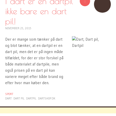
I dart er en dartpil
0
ikke bare en dart
pil!
NOVEMBER 25, 2015
Der er mange som tænker på dart
og blot tænker, at en dartpil er en
dart pil, men det er på ingen måde
tilfældet, for der er stor forskel på
både materialet af dartpile, men
også prisen på en dart pil kan
variere meget efter både brand og
efter hvor man køber den.
SPORT
DART
DART PIL
DARTPIL
DARTSHOP.DK