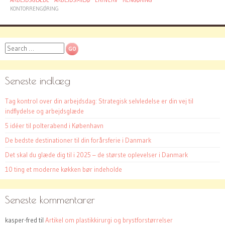
ARBEJDSGLÆDE
ARBEJDSMILJØ
ERHVERV
RENGØRING
KONTORRENGØRING
Search
Seneste indlæg
Tag kontrol over din arbejdsdag: Strategisk selvledelse er din vej til
indflydelse og arbejdsglæde
5 idéer til polterabend i København
De bedste destinationer til din forårsferie i Danmark
Det skal du glæde dig til i 2025 – de største oplevelser i Danmark
10 ting et moderne køkken bør indeholde
Seneste kommentarer
kasper-fred
til
Artikel om plastikkirurgi og brystforstørrelser