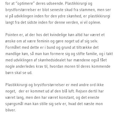
for at “optimere” deres udseende. Plastikkirurgi og
brystforstørrelser er blot seneste skud fra stammen, men ser
vi på udviklingen inden for den ydre skønhed, er plastikkirurgi
langt fra det sidste inden for denne verden, vi vil opleve.
Pointen er, at der hos det kvindelige køn altid har været et
ønske om at være feminin og gøre noget ud af sig selv.
Formålet med dette er i bund og grund at tiltrække det
mandlige køn, så man kan formere sig og stifte familie, og i takt
med udviklingen af skønhedsidealet har mændene også fået
nogle anderledes krav til, hvordan moren til deres kommende
børn skal se ud.
Plastikkirurgi og brystforstørrelser er med andre ord ikke
noget, der er kommet ud af den blå luft. Rejsen dertil har
været lang, men den har været konstant, og det eneste
spørgsmål man kan stille sig selv er, hvad det næste mon
bliver.