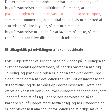
Der er derimod mange andre, der har et helt andet syn på
brystforstørrelser og plastikkirurgi. De mener, at
plastikkirurgien er et genialt værktøj til at designe kroppen
,
som man drømmer om, at den skal se ud. Hvis man er ked af
størrelsen på sine bryster, så har man med en
brystforstørrelse mulighed for at lave om på dette, så man
rent faktisk kan blive tilfreds med sit udseende.
Et tilbageblik på udviklingen af skønhedsidealet
Hvis vi lige træder et skridt tilbage og kigger på udviklingen af
skønhedsidealet gennem tiden, så har der været en naturlig
udvikling, og plastikkirurgien er blot en afstikker deraf. Lige
siden Stenalderen har det kvindelige køn vist en interesse for
det feminine, og de har gået op i deres udseende. Dette har
været en konstant udvikling, hvor kvinderne dengang begyndte
i det små med at gå i tøj. Senere hen begyndte de så at
barbere sig, gå i noget mere feminint tøj, og her i moderne tid
er det blevet helt almindeligt for kvinderne at bruge makeup