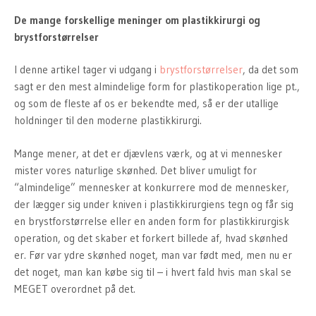
De mange forskellige meninger om plastikkirurgi og
brystforstørrelser
I denne artikel tager vi udgang i
brystforstørrelser
, da det som
sagt er den mest almindelige form for plastikoperation lige pt.,
og som de fleste af os er bekendte med, så er der utallige
holdninger til den moderne plastikkirurgi.
Mange mener, at det er djævlens værk, og at vi mennesker
mister vores naturlige skønhed. Det bliver umuligt for
“almindelige” mennesker at konkurrere mod de mennesker,
der lægger sig under kniven i plastikkirurgiens tegn og får sig
en brystforstørrelse eller en anden form for plastikkirurgisk
operation, og det skaber et forkert billede af, hvad skønhed
er. Før var ydre skønhed noget, man var født med, men nu er
det noget, man kan købe sig til – i hvert fald hvis man skal se
MEGET overordnet på det.