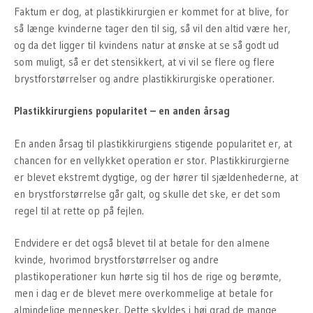
Faktum er dog, at plastikkirurgien er kommet for at blive, for
så længe kvinderne tager den til sig, så vil den altid være her,
og da det ligger til kvindens natur at ønske at se så godt ud
som muligt, så er det stensikkert, at vi vil se flere og flere
brystforstørrelser og andre plastikkirurgiske operationer.
Plastikkirurgiens popularitet – en anden årsag
En anden årsag til plastikkirurgiens stigende popularitet er, at
chancen for en vellykket operation er stor. Plastikkirurgierne
er blevet ekstremt dygtige, og der hører til sjældenhederne, at
en brystforstørrelse går galt, og skulle det ske, er det som
regel til at rette op på fejlen.
Endvidere er det også blevet til at betale for den almene
kvinde, hvorimod brystforstørrelser og andre
plastikoperationer kun hørte sig til hos de rige og berømte,
men i dag er de blevet mere overkommelige at betale for
almindelige mennesker. Dette skyldes i høj grad de mange