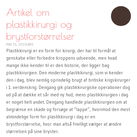
TO
CONTENT
Artikel om
plastikkirurgi og
brystforstørrelser
MAJ 31, 2013
LARS
Plastikkirurgi er en form for kirurgi, der har til formål at
genskabe eller forbedre kroppens udseende, men hvad
mange ikke kender til er den historie, der ligger bag
plastikkirurgien. Den moderne plastikkirurgi, som vi kender
den i dag, blev nemlig oprindelig brugt af britiske krigskirurger
i 1. verdenskrig. Dengang gik plastikkirurgiske operationer dog
ud på at dække et sår med ny hud, mens plastikkirurgien i dag
er noget helt andet. Dengang handlede plastikkirurgien om at
begrænse en skade og forsøge at “lappe”, hvorimod den mest
almindelige form for plastikkirurgi i dag er en
brystforstørrelse, hvor man altså frivilligt vælger at ændre
størrelsen på sine bryster.