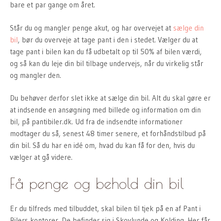
bare et par gange om året.
Står du og mangler penge akut, og har overvejet at
sælge din
bil
, bør du overveje at tage pant i den i stedet. Vælger du at
tage pant i bilen kan du få udbetalt op til 50% af bilen værdi,
og så kan du leje din bil tilbage undervejs, når du virkelig står
og mangler den.
Du behøver derfor slet ikke at sælge din bil. Alt du skal gøre er
at indsende en ansøgning med billede og information om din
bil, på pantibiler.dk. Ud fra de indsendte informationer
modtager du så, senest 48 timer senere, et forhåndstilbud på
din bil. Så du har en idé om, hvad du kan få for den, hvis du
vælger at gå videre.
Få penge og behold din bil
Er du tilfreds med tilbuddet, skal bilen til tjek på en af Pant i
Bilers kontorer. De befinder sig i Skovlunde og Kolding. Her får