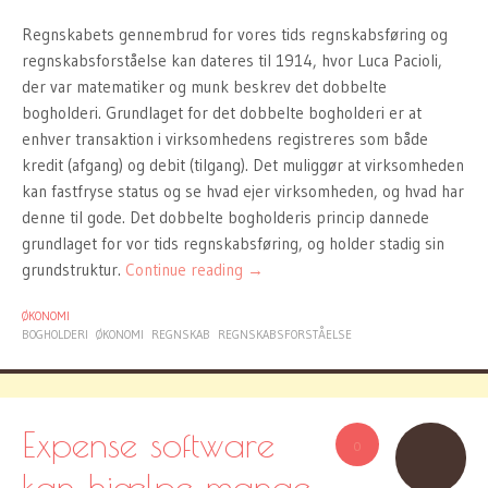
Regnskabets gennembrud for vores tids regnskabsføring og
regnskabsforståelse kan dateres til 1914, hvor Luca Pacioli,
der var matematiker og munk beskrev det dobbelte
bogholderi. Grundlaget for det dobbelte bogholderi er at
enhver transaktion i virksomhedens registreres som både
kredit (afgang) og debit (tilgang). Det muliggør at virksomheden
kan fastfryse status og se hvad ejer virksomheden, og hvad har
denne til gode. Det dobbelte bogholderis princip dannede
grundlaget for vor tids regnskabsføring, og holder stadig sin
grundstruktur.
Continue reading
→
ØKONOMI
BOGHOLDERI
ØKONOMI
REGNSKAB
REGNSKABSFORSTÅELSE
Expense software
0
kan hjælpe mange