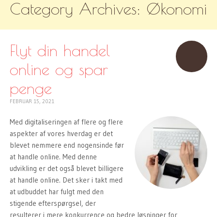
Category Archives:
Økonomi
TO
CONTENT
Flyt din handel
online og spar
penge
FEBRUAR 15, 2021
Med digitaliseringen af flere og flere
aspekter af vores hverdag er det
blevet nemmere end nogensinde før
at handle online. Med denne
udvikling er det også blevet billigere
at handle online. Det sker i takt med
at udbuddet har fulgt med den
stigende efterspørgsel, der
resulterer i mere konkurrence og bedre løsninger for