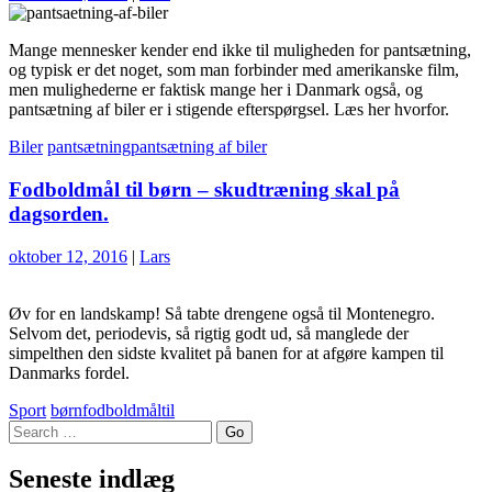
Mange mennesker kender end ikke til muligheden for pantsætning,
og typisk er det noget, som man forbinder med amerikanske film,
men mulighederne er faktisk mange her i Danmark også, og
pantsætning af biler er i stigende efterspørgsel. Læs her hvorfor.
Biler
pantsætning
pantsætning af biler
Fodboldmål til børn – skudtræning skal på
dagsorden.
oktober 12, 2016
|
Lars
Øv for en landskamp! Så tabte drengene også til Montenegro.
Selvom det, periodevis, så rigtig godt ud, så manglede der
simpelthen den sidste kvalitet på banen for at afgøre kampen til
Danmarks fordel.
Sport
børn
fodboldmål
til
Search
Seneste indlæg