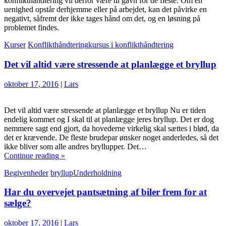
konflikthåndtering vil derfor være til gavn for de fleste. Om en
uenighed opstår derhjemme eller på arbejdet, kan det påvirke en
negativt, såfremt der ikke tages hånd om det, og en løsning på
problemet findes.
Kurser
Konflikthåndtering
kursus i konflikthåndtering
Det vil altid være stressende at planlægge et bryllup
oktober 17, 2016
|
Lars
Det vil altid være stressende at planlægge et bryllup Nu er tiden
endelig kommet og I skal til at planlægge jeres bryllup. Det er dog
nemmere sagt end gjort, da hovederne virkelig skal sættes i blød, da
det er krævende. De fleste brudepar ønsker noget anderledes, så det
ikke bliver som alle andres bryllupper. Det…
Continue reading »
Begivenheder
bryllup
Underholdning
Har du overvejet pantsætning af biler frem for at
sælge?
oktober 17, 2016
|
Lars