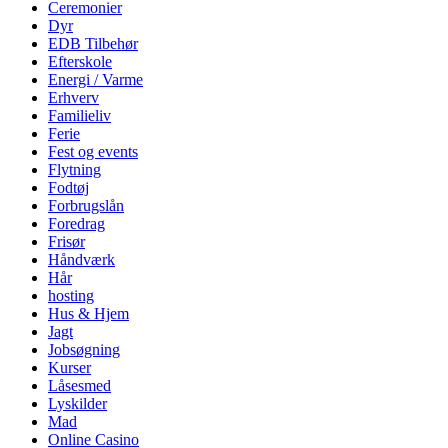
Ceremonier
Dyr
EDB Tilbehør
Efterskole
Energi / Varme
Erhverv
Familieliv
Ferie
Fest og events
Flytning
Fodtøj
Forbrugslån
Foredrag
Frisør
Håndværk
Hår
hosting
Hus & Hjem
Jagt
Jobsøgning
Kurser
Låsesmed
Lyskilder
Mad
Online Casino