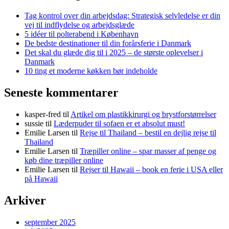
Tag kontrol over din arbejdsdag: Strategisk selvledelse er din
vej til indflydelse og arbejdsglæde
5 idéer til polterabend i København
De bedste destinationer til din forårsferie i Danmark
Det skal du glæde dig til i 2025 – de største oplevelser i
Danmark
10 ting et moderne køkken bør indeholde
Seneste kommentarer
kasper-fred
til
Artikel om plastikkirurgi og brystforstørrelser
sussie
til
Læderpuder til sofaen er et absolut must!
Emilie Larsen
til
Rejse til Thailand – bestil en dejlig rejse til
Thailand
Emilie Larsen
til
Træpiller online – spar masser af penge og
køb dine træpiller online
Emilie Larsen
til
Rejser til Hawaii – book en ferie i USA eller
på Hawaii
Arkiver
september 2025