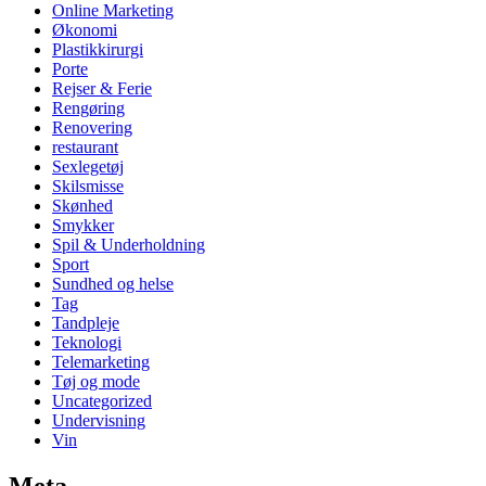
Online Marketing
Økonomi
Plastikkirurgi
Porte
Rejser & Ferie
Rengøring
Renovering
restaurant
Sexlegetøj
Skilsmisse
Skønhed
Smykker
Spil & Underholdning
Sport
Sundhed og helse
Tag
Tandpleje
Teknologi
Telemarketing
Tøj og mode
Uncategorized
Undervisning
Vin
Meta