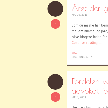
Året der g
MAJ 16, 2013
0
Som du måske har bemæ
mellem himmel og jord,
blive klogere inden for
Continue reading
→
BLOG
BLOG
UNREALITY
Fordelen v
advokat f
0
MAJ 3, 2013
Der har i lang tid efte