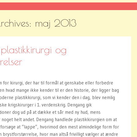
rchives:
maj 2013
plastikkirurgi og
relser
m for kirurgi, der har til formål at genskabe eller forbedre
 hvad mange ikke kender til er den historie, der ligger bag
oderne plastikkirurgi, som vi kender den i dag, blev nemlig
iske krigskirurger i 1. verdenskrig. Dengang gik
ationer dog ud på at dække et sår med ny hud, mens
er noget helt andet. Dengang handlede plastikkirurgien om at
orsøge at “lappe”, hvorimod den mest almindelige form for
en brystforstørrelse, hvor man altså frivilligt vælger at ændre