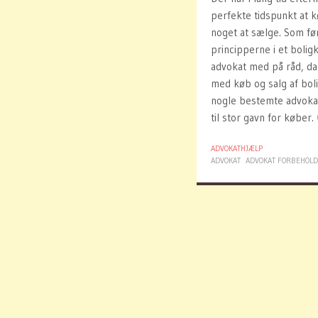
perfekte tidspunkt at k
noget at sælge. Som fø
principperne i et bolig
advokat med på råd, da
med køb og salg af boli
nogle bestemte advokat
til stor gavn for køber.
ADVOKATHJÆLP
ADVOKAT
ADVOKAT FORBEHOLD