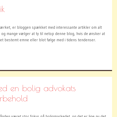
ik
rket, er bloggen spækket med interessante artikler om alt
 og mange vælger at ty til netop denne blog, hvis de ønsker at
 et bestemt emne eller blot følge med i tidens tendenser.
ed en bolig advokats
orbehold
rhånden været stor fokus på boligmarkedet, og det er lige nu det