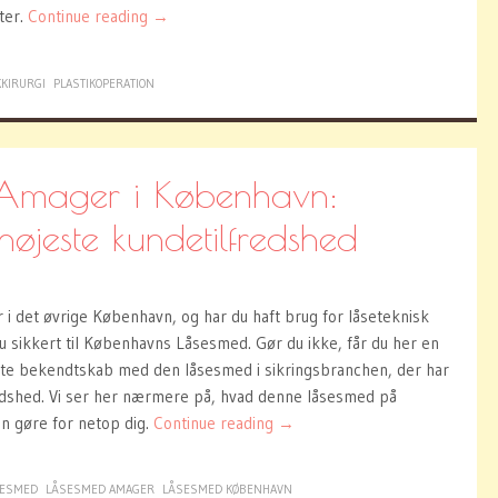
ter.
Continue reading
→
KKIRURGI
PLASTIKOPERATION
Amager i København:
højeste kundetilfredshed
 i det øvrige København, og har du haft brug for låseteknisk
u sikkert til Københavns Låsesmed. Gør du ikke, får du her en
tifte bekendtskab med den låsesmed i sikringsbranchen, der har
edshed. Vi ser her nærmere på, hvad denne låsesmed på
n gøre for netop dig.
Continue reading
→
SESMED
LÅSESMED AMAGER
LÅSESMED KØBENHAVN