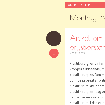
SKIP
FORSIDE
SITEMAP
TO
CONTENT
Monthly A
Artikel om 
brystforstør
1
MAJ 31, 2013
Plastikkirurgi er en for
kroppens udseende, men
plastikkirurgien. Den m
oprindelig brugt af brit
plastikkirurgiske oper
plastikkirurgien i dag 
begrænse en skade og f
plastikkirurgi i dag er 