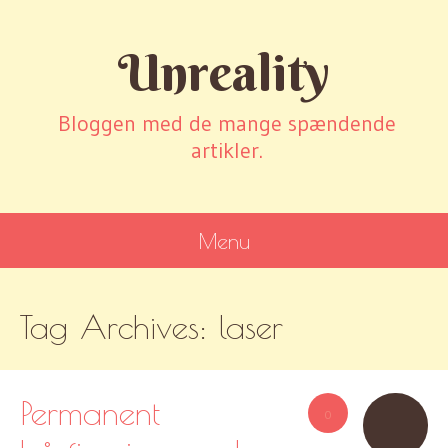
Unreality
Bloggen med de mange spændende
artikler.
Menu
SKIP
Tag Archives:
laser
TO
CONTENT
Permanent
0