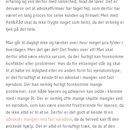
erfaring og ved derfor med sikkerhed, hvad de laver. Det er
desværre set at advokatfirmaer har taget fejl, som derfor har
været en lang proces for selve kunden og firmaet. Men med
Ret&Råd skal du ikke frygte noget som helst, da der virkelig er
tjek på det hele.
Man går til dagligt ikke og tænker over hvor meget jura fylder i
hverdagen. Men det gør det! Det findes over alt! Man skal
derfor altid være ekstra varsom, da der hurtigt kan forekomme
konflikter eller problemer. Hvis du for eksempel står og skal
til at købe en lejlighed eller en anden form for ejendomstype,
er det fornuftigt at kende til en advokat i mangler ved fast
ejendom. Der kan nemlig hurtigt forekomme mange
problemer, som både lejeren og udlejeren kan sidde i klemme
med i mange år. Der er nemlig ofte mange skjulte mangler ved
en ejendom, som kan være enormt frustrerende for lejeren, da
de ikke altid er til at se. Derfor er det godt at kende til en
advokat i mangler ved fast ejendom
, da du herved kan få den
ønskede hjælp. Det er altid et fornuftigt træk, da du af den