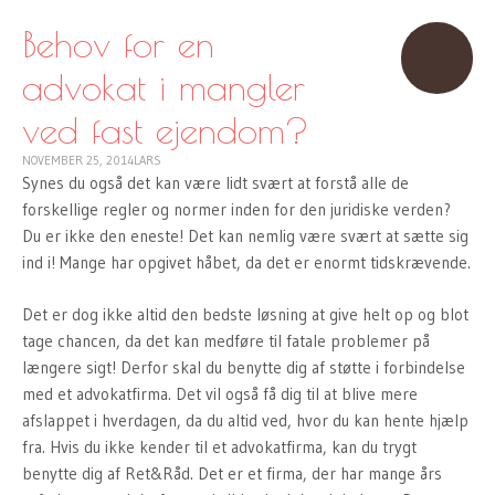
TO
CONTENT
Behov for en
advokat i mangler
ved fast ejendom?
NOVEMBER 25, 2014
LARS
Synes du også det kan være lidt svært at forstå alle de
forskellige regler og normer inden for den juridiske verden?
Du er ikke den eneste! Det kan nemlig være svært at sætte sig
ind i! Mange har opgivet håbet, da det er enormt tidskrævende.
Det er dog ikke altid den bedste løsning at give helt op og blot
tage chancen, da det kan medføre til fatale problemer på
længere sigt! Derfor skal du benytte dig af støtte i forbindelse
med et advokatfirma. Det vil også få dig til at blive mere
afslappet i hverdagen, da du altid ved, hvor du kan hente hjælp
fra. Hvis du ikke kender til et advokatfirma, kan du trygt
benytte dig af Ret&Råd. Det er et firma, der har mange års