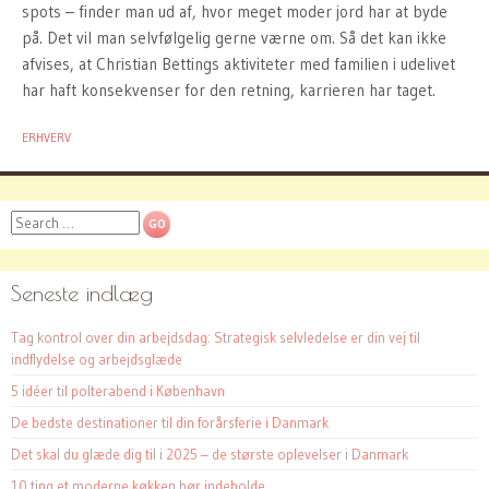
spots – finder man ud af, hvor meget moder jord har at byde
på. Det vil man selvfølgelig gerne værne om. Så det kan ikke
afvises, at Christian Bettings aktiviteter med familien i udelivet
har haft konsekvenser for den retning, karrieren har taget.
ERHVERV
Search
Seneste indlæg
Tag kontrol over din arbejdsdag: Strategisk selvledelse er din vej til
indflydelse og arbejdsglæde
5 idéer til polterabend i København
De bedste destinationer til din forårsferie i Danmark
Det skal du glæde dig til i 2025 – de største oplevelser i Danmark
10 ting et moderne køkken bør indeholde