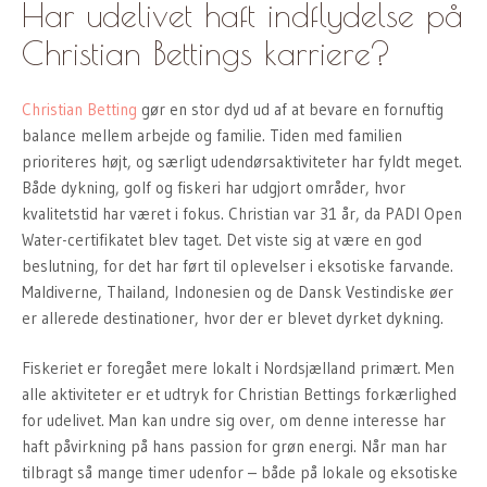
Har udelivet haft indflydelse på
Christian Bettings karriere?
Christian Betting
gør en stor dyd ud af at bevare en fornuftig
balance mellem arbejde og familie. Tiden med familien
prioriteres højt, og særligt udendørsaktiviteter har fyldt meget.
Både dykning, golf og fiskeri har udgjort områder, hvor
kvalitetstid har været i fokus. Christian var 31 år, da PADI Open
Water-certifikatet blev taget. Det viste sig at være en god
beslutning, for det har ført til oplevelser i eksotiske farvande.
Maldiverne, Thailand, Indonesien og de Dansk Vestindiske øer
er allerede destinationer, hvor der er blevet dyrket dykning.
Fiskeriet er foregået mere lokalt i Nordsjælland primært. Men
alle aktiviteter er et udtryk for Christian Bettings forkærlighed
for udelivet. Man kan undre sig over, om denne interesse har
haft påvirkning på hans passion for grøn energi. Når man har
tilbragt så mange timer udenfor – både på lokale og eksotiske