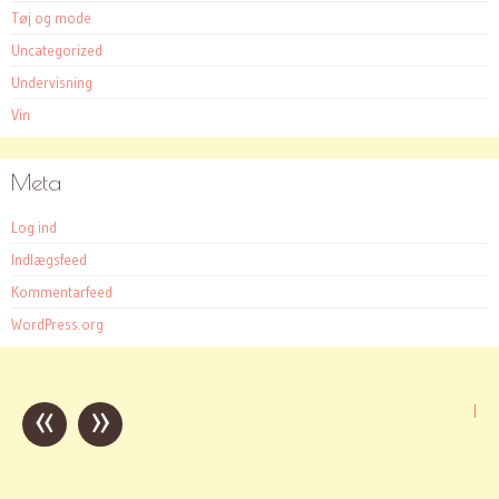
Tøj og mode
Uncategorized
Undervisning
Vin
Meta
Log ind
Indlægsfeed
Kommentarfeed
WordPress.org
«
»
Post
|
navigation