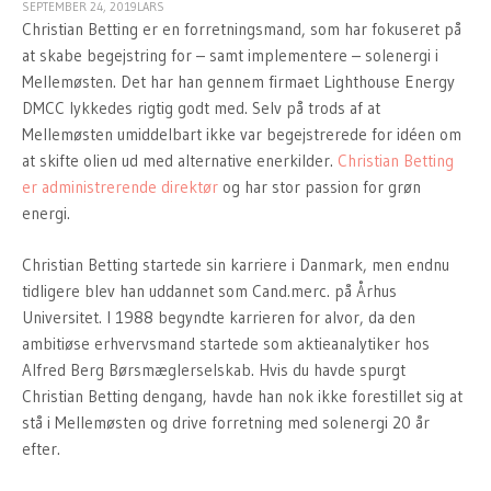
SEPTEMBER 24, 2019
LARS
Christian Betting er en forretningsmand, som har fokuseret på
at skabe begejstring for – samt implementere – solenergi i
Mellemøsten. Det har han gennem firmaet Lighthouse Energy
DMCC lykkedes rigtig godt med. Selv på trods af at
Mellemøsten umiddelbart ikke var begejstrerede for idéen om
at skifte olien ud med alternative enerkilder.
Christian Betting
er administrerende direktør
og har stor passion for grøn
energi.
Christian Betting startede sin karriere i Danmark, men endnu
tidligere blev han uddannet som Cand.merc. på Århus
Universitet. I 1988 begyndte karrieren for alvor, da den
ambitiøse erhvervsmand startede som aktieanalytiker hos
Alfred Berg Børsmæglerselskab. Hvis du havde spurgt
Christian Betting dengang, havde han nok ikke forestillet sig at
stå i Mellemøsten og drive forretning med solenergi 20 år
efter.