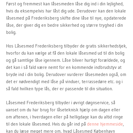
Først og fremmest kan låsesmeden låse dig ind i din lejlighed,
hvis du eksempelvis har låst dig ude. Derudover kan den lokale
låsesmed på Frederiksberg skifte dine låse til nye, opdaterede
låse, der giver dig en bedre sikkerhed og større tryghed i din
bolig.
Hos Låsesmed Frederiksberg tilbyder de gratis sikkerhedstjek,
hvorfor du kan vælge at få den lokale låsesmed ud til din bolig
og gå samtlige låse igennem. Låse bliver hurtigt forældede, og
det kan i så fald være nemt for en kommende indbrudstyv at
bryde ind i din bolig. Derudover vurderer låsesmeden også, om
det er nødvendigt med låse på vinduer, terrassedøre etc. og i
så fald hvilken type lås, der er passende til din situation.
Låsesmed Frederiksberg tilbyder i øvrigt døgnservice, så
uanset om du har brug for låseteknisk hjælp om dagen eller
om aftenen, i hverdagen eller på helligdage kan du altid ringe
til den lokale låsesmed. Hvis du går ind på
denne hjemmeside
,
kan du læse meget mere om, hvad Låsesmed København