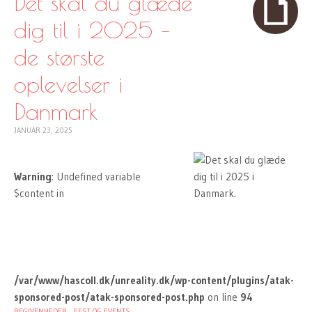
Det skal du glæde
dig til i 2025 –
de største
oplevelser i
Danmark
JANUAR 23, 2025
Warning
: Undefined variable
$content in
/var/www/hascoll.dk/unreality.dk/wp-content/plugins/atak-
sponsored-post/atak-sponsored-post.php
on line
94
BEGIVENHEDER
FEST OG EVENTS