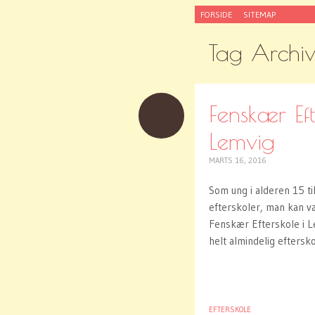
SKIP
FORSIDE
SITEMAP
TO
CONTENT
Tag Archi
Fenskær Eft
Lemvig
MARTS 16, 2016
Som ung i alderen 15 til
efterskoler, man kan v
Fenskær Efterskole i Le
helt almindelig eftersko
EFTERSKOLE