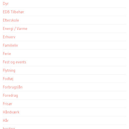
Dyr
EDB Tilbehør
Efterskole
Energi / Varme
Erhverv
Familieliv
Ferie
Fest og events
Flytning
Fodtøj
Forbrugslån
Foredrag
Frisør
Håndværk
Hår
hosting