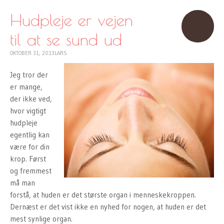
TO
CONTENT
Hudpleje er vejen
til at se sund ud
OKTOBER 31, 2013
LARS
Jeg tror der
er mange,
der ikke ved,
hvor vigtigt
hudpleje
egentlig kan
være for din
krop. Først
og fremmest
må man
forstå, at huden er det største organ i menneskekroppen.
Dernæst er det vist ikke en nyhed for nogen, at huden er det
mest synlige organ.