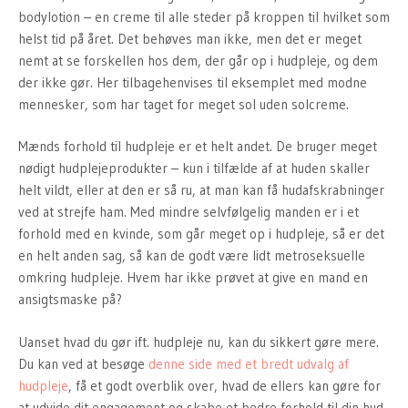
bodylotion – en creme til alle steder på kroppen til hvilket som
helst tid på året. Det behøves man ikke, men det er meget
nemt at se forskellen hos dem, der går op i hudpleje, og dem
der ikke gør. Her tilbagehenvises til eksemplet med modne
mennesker, som har taget for meget sol uden solcreme.
Mænds forhold til hudpleje er et helt andet. De bruger meget
nødigt hudplejeprodukter – kun i tilfælde af at huden skaller
helt vildt, eller at den er så ru, at man kan få hudafskrabninger
ved at strejfe ham. Med mindre selvfølgelig manden er i et
forhold med en kvinde, som går meget op i hudpleje, så er det
en helt anden sag, så kan de godt være lidt metroseksuelle
omkring hudpleje. Hvem har ikke prøvet at give en mand en
ansigtsmaske på?
Uanset hvad du gør ift. hudpleje nu, kan du sikkert gøre mere.
Du kan ved at besøge
denne side med et bredt udvalg af
hudpleje
, få et godt overblik over, hvad de ellers kan gøre for
at udvide dit engagement og skabe et bedre forhold til din hud