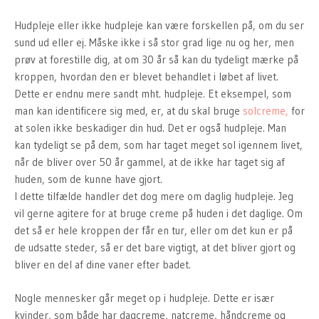
Hudpleje eller ikke hudpleje kan være forskellen på, om du ser
sund ud eller ej. Måske ikke i så stor grad lige nu og her, men
prøv at forestille dig, at om 30 år så kan du tydeligt mærke på
kroppen, hvordan den er blevet behandlet i løbet af livet.
Dette er endnu mere sandt mht. hudpleje. Et eksempel, som
man kan identificere sig med, er, at du skal bruge
solcreme,
for
at solen ikke beskadiger din hud. Det er også hudpleje. Man
kan tydeligt se på dem, som har taget meget sol igennem livet,
når de bliver over 50 år gammel, at de ikke har taget sig af
huden, som de kunne have gjort.
I dette tilfælde handler det dog mere om daglig hudpleje. Jeg
vil gerne agitere for at bruge creme på huden i det daglige. Om
det så er hele kroppen der får en tur, eller om det kun er på
de udsatte steder, så er det bare vigtigt, at det bliver gjort og
bliver en del af dine vaner efter badet.
Nogle mennesker går meget op i hudpleje. Dette er især
kvinder, som både har dagcreme, natcreme, håndcreme og