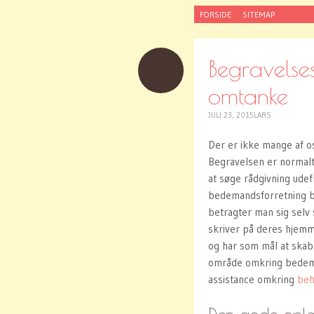
SKIP
FORSIDE
SITEMAP
TO
CONTENT
Begravelse
omtanke
JULI 23, 2015
LARS
Der er ikke mange af os
Begravelsen er normalt 
at søge rådgivning ude
bedemandsforretning b
betragter man sig selv
skriver på deres hjemm
og har som mål at skabe
område omkring bedeman
assistance omkring
beh
Den gode oplev