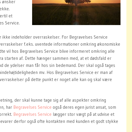
ns ønsker
række.
til et
es Service.
r ikke indeholder overraskelser. For Begravelses Service
erraskelser f.eks. uventede informationer omkring økonomiske
dte vil hos Begravelses Service blive informeret omkring alle
a starten af. Dette hænger sammen med, at et dødsfald er
 de ydelser man får hos sin bedemand. Der skal også tages
mindehøjtideligheden mv. Hos Begravelses Service er man af
verraskelser på dette punkt er noget alle kan og skal være
ning, der skal kunne tage sig af alle aspekter omkring
en, har
Begravelses Service
også deres egen jurist ansat, som
korrekt.
Begravelses Service
lægger stor vægt på at udvise et
evarer derfor også ofte kontakten med kunden et godt stykke