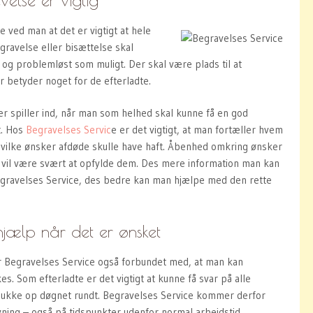
 ved man at det er vigtigt at hele
gravelse eller bisættelse skal
t og problemløst som muligt. Der skal være plads til at
r betyder noget for de efterladte.
er spiller ind, når man som helhed skal kunne få en god
t. Hos
Begravelses Servic
e er det vigtigt, at man fortæller hvem
hvilke ønsker afdøde skulle have haft. Åbenhed omkring ønsker
rs vil være svært at opfylde dem. Des mere information man kan
 Begravelses Service, des bedre kan man hjælpe med den rette
jælp når det er ønsket
r Begravelses Service også forbundet med, at man kan
es. Som efterladte er det vigtigt at kunne få svar på alle
dukke op døgnet rundt. Begravelses Service kommer derfor
ning – også på tidspunkter udenfor normal arbejdstid.