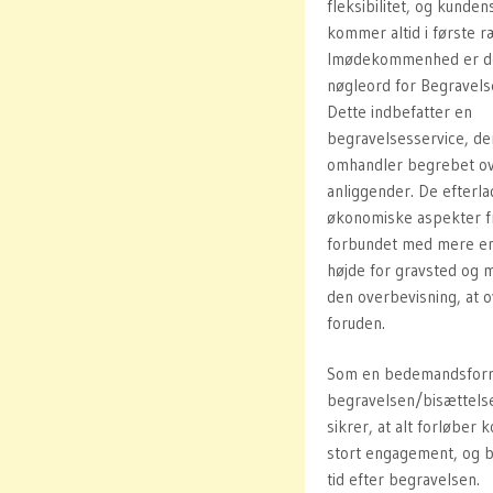
fleksibilitet, og kunde
kommer altid i første 
Imødekommenhed er der
nøgleord for Begravels
Dette indbefatter en
begravelsesservice, de
omhandler begrebet ov
anliggender. De efterla
økonomiske aspekter fr
forbundet med mere end
højde for gravsted og 
den overbevisning, at o
foruden.
Som en bedemandsforret
begravelsen/bisættels
sikrer, at alt forløber 
stort engagement, og b
tid efter begravelsen.