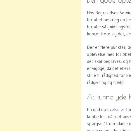
Hos
Begravelses Service
forløbet omkring en be
forløbe så gnidningsfri
koncentrere sig det, de
Der er flere punkter, d
oplevelse med forløbe
der skal begraves, og 
er vigtige, da det elle
stille til rådighed for
rådgivning og hjælp.
At kunne yde h
En god oplevelse er fo
kontaktes, når det ønsk
spørgsmål, der skulle 
gerne ud og yder rådgiv