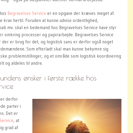
 hos
Begravelses Service
er en opgave der kræves meget af.
e krav hertil. Foruden at kunne udvise ordentlighed,
ati mv. skal en bedemand hos Begravelses Service have styr
kter omkring processer og papirarbejde. Begravelses Service
 der er brug for det, og logistisk sans er derfor også noget
edemændene. Som efterladt skal man kunne bekymre sig
iske problemstillinger, og et område som logistisk koordinering
t og aldeles til andre.
g kundens ønsker i første række hos
rvice
er derfor
ede parter i
n. Det er
Service
, at
ig grad af