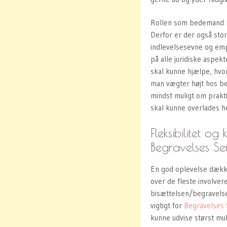
Rollen som bedemand
Derfor er der også stor
indlevelsesevne og emp
på alle juridiske aspe
skal kunne hjælpe, hvor
man vægter højt hos b
mindst muligt om prakt
skal kunne overlades hel
Fleksibilitet o
Begravelses Se
En
god oplevelse dækk
over de fleste involver
bisættelsen/begravelse
vigtigt for
Begravelses 
kunne udvise størst mul