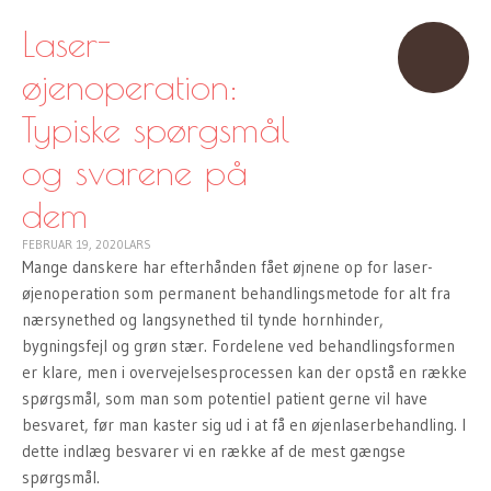
TO
CONTENT
Laser-
øjenoperation:
Typiske spørgsmål
og svarene på
dem
FEBRUAR 19, 2020
LARS
Mange danskere har efterhånden fået øjnene op for laser-
øjenoperation som permanent behandlingsmetode for alt fra
nærsynethed og langsynethed til tynde hornhinder,
bygningsfejl og grøn stær. Fordelene ved behandlingsformen
er klare, men i overvejelsesprocessen kan der opstå en række
spørgsmål, som man som potentiel patient gerne vil have
besvaret, før man kaster sig ud i at få en øjenlaserbehandling. I
dette indlæg besvarer vi en række af de mest gængse
spørgsmål.