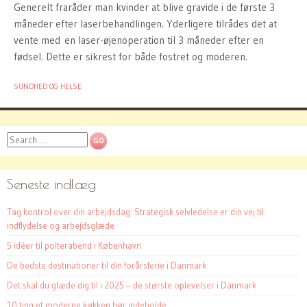
Generelt fraråder man kvinder at blive gravide i de første 3
måneder efter laserbehandlingen. Yderligere tilrådes det at
vente med en laser-øjenoperation til 3 måneder efter en
fødsel. Dette er sikrest for både fostret og moderen.
SUNDHED OG HELSE
Search
Seneste indlæg
Tag kontrol over din arbejdsdag: Strategisk selvledelse er din vej til
indflydelse og arbejdsglæde
5 idéer til polterabend i København
De bedste destinationer til din forårsferie i Danmark
Det skal du glæde dig til i 2025 – de største oplevelser i Danmark
10 ting et moderne køkken bør indeholde