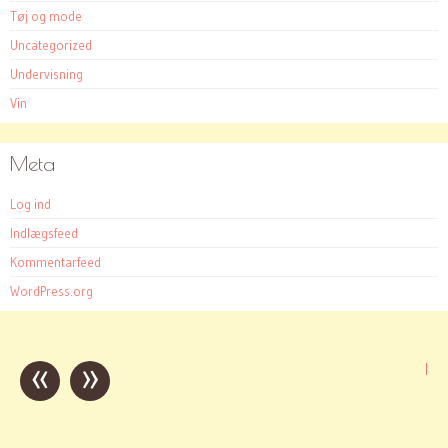
Tøj og mode
Uncategorized
Undervisning
Vin
Meta
Log ind
Indlægsfeed
Kommentarfeed
WordPress.org
«
»
Post
|
navigation