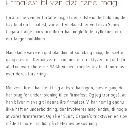
firmafest bliver det rene magi!
En af mine venner fortalte mig, at den sidste underholdning de
havde til en firmafest, var en tryllekunstner ved navn Sunny
Cagara. Ifølge min ven udfører han nogle fede tryllekunstner,
der fanger publikum.
Han skulle være en god blanding af komik og magi, der sætter
gang i festen. Derudover er han mester i tricktyveri, og det går
altid ud over cheferne. Så får vi medarbejder lov til at more os
over deres forvirring.
Min vens firma har tænkt sig at hyre ham igen, næste gang de
har brug for underholdning til en firmafest. Og jeg tror også, at
han bliver mit valg til denne års firmafest. Vi har nemlig endnu
ikke haft en underholdning, der involverer magi endnu, til nogle
af vores firmafester. Og så er Sunny Cagara’s tricktyveri en sjov
måde at morer sig lidt på chefernes bekostning.