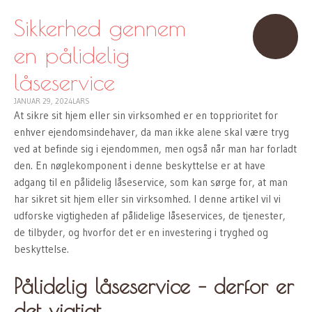
TO
CONTENT
Sikkerhed gennem
en pålidelig
låseservice
JANUAR 29, 2024
LARS
At sikre sit hjem eller sin virksomhed er en topprioritet for
enhver ejendomsindehaver, da man ikke alene skal være tryg
ved at befinde sig i ejendommen, men også når man har forladt
den. En nøglekomponent i denne beskyttelse er at have
adgang til en pålidelig låseservice, som kan sørge for, at man
har sikret sit hjem eller sin virksomhed. I denne artikel vil vi
udforske vigtigheden af pålidelige låseservices, de tjenester,
de tilbyder, og hvorfor det er en investering i tryghed og
beskyttelse.
Pålidelig låseservice – derfor er
det vigtigt