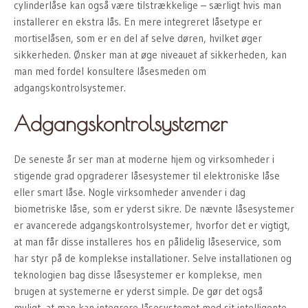
cylinderlåse kan også være tilstrækkelige – særligt hvis man
installerer en ekstra lås. En mere integreret låsetype er
mortiselåsen, som er en del af selve døren, hvilket øger
sikkerheden. Ønsker man at øge niveauet af sikkerheden, kan
man med fordel konsultere låsesmeden om
adgangskontrolsystemer.
Adgangskontrolsystemer
De seneste år ser man at moderne hjem og virksomheder i
stigende grad opgraderer låsesystemer til elektroniske låse
eller smart låse. Nogle virksomheder anvender i dag
biometriske låse, som er yderst sikre. De nævnte låsesystemer
er avancerede adgangskontrolsystemer, hvorfor det er vigtigt,
at man får disse installeres hos en pålidelig låseservice, som
har styr på de komplekse installationer. Selve installationen og
teknologien bag disse låsesystemer er komplekse, men
brugen at systemerne er yderst simple. De gør det også
muligt, at man kan integrere låsesystemet med sit intelligente