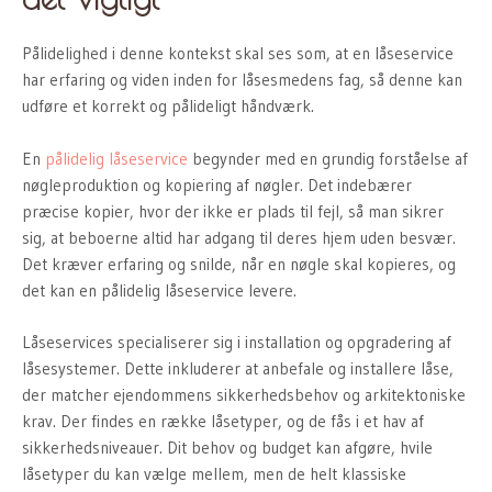
Pålidelighed i denne kontekst skal ses som, at en låseservice
har erfaring og viden inden for låsesmedens fag, så denne kan
udføre et korrekt og pålideligt håndværk.
En
pålidelig låseservice
begynder med en grundig forståelse af
nøgleproduktion og kopiering af nøgler. Det indebærer
præcise kopier, hvor der ikke er plads til fejl, så man sikrer
sig, at beboerne altid har adgang til deres hjem uden besvær.
Det kræver erfaring og snilde, når en nøgle skal kopieres, og
det kan en pålidelig låseservice levere.
Låseservices specialiserer sig i installation og opgradering af
låsesystemer. Dette inkluderer at anbefale og installere låse,
der matcher ejendommens sikkerhedsbehov og arkitektoniske
krav. Der findes en række låsetyper, og de fås i et hav af
sikkerhedsniveauer. Dit behov og budget kan afgøre, hvile
låsetyper du kan vælge mellem, men de helt klassiske