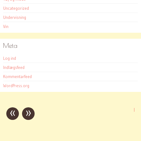
Uncategorized
Undervisning
Vin
Meta
Log ind
Indlægsfeed
Kommentarfeed
WordPress.org
«
»
Post
|
navigation