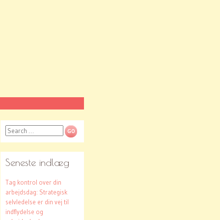
Search
Seneste indlæg
Tag kontrol over din
arbejdsdag: Strategisk
selvledelse er din vej til
indflydelse og