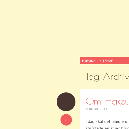
SKIP
FORSIDE
SITEMAP
TO
CONTENT
Tag Archi
Om makeup
APRIL 30, 2013
0
I dag skal det handle o
størstedelen af jer bru