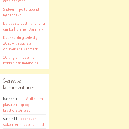
arbejdsglæde
5 idéer til polterabend i
København
De bedste destinationer til
din forårsferie i Danmark
Det skal du glæde dig til i
2025 – de største
oplevelser i Danmark
10 ting et moderne
køkken bør indeholde
Seneste
kommentarer
kasper-fred
til
Artikel om
plastikkirurgi og
brystforstørrelser
sussie
til
Læderpuder til
sofaen er et absolut must!