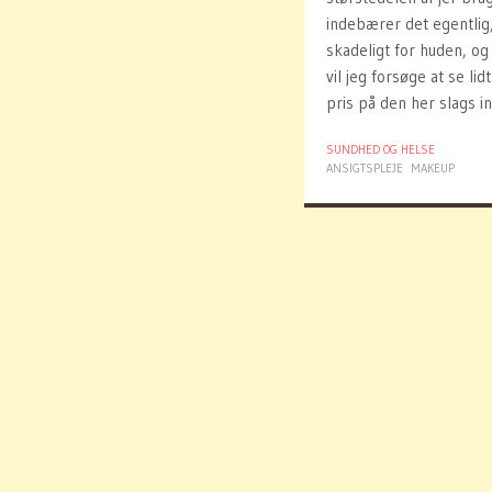
indebærer det egentlig,
skadeligt for huden, o
vil jeg forsøge at se li
pris på den her slags 
SUNDHED OG HELSE
ANSIGTSPLEJE
MAKEUP