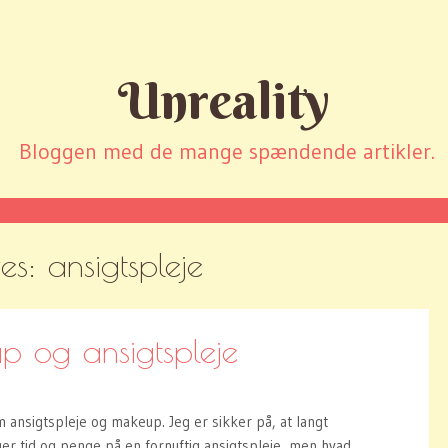
Unreality
Bloggen med de mange spændende artikler.
ves:
ansigtspleje
 og ansigtspleje
m ansigtspleje og makeup. Jeg er sikker på, at langt
ger tid og penge på en fornuftig ansigtspleje, men hvad