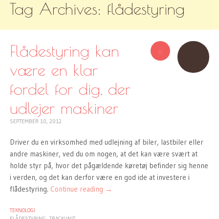
Tag Archives:
flådestyring
TO
CONTENT
Flådestyring kan
0
være en klar
fordel for dig, der
udlejer maskiner
SEPTEMBER 10, 2012
Driver du en virksomhed med udlejning af biler, lastbiler eller
andre maskiner, ved du om nogen, at det kan være svært at
holde styr på, hvor det pågældende køretøj befinder sig henne
i verden, og det kan derfor være en god ide at investere i
flådestyring.
Continue reading
→
TEKNOLOGI
FLÅDESTYRING
TRACKUNIT