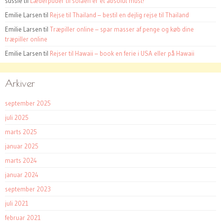
sussie
til
Læderpuder til sofaen er et absolut must!
Emilie Larsen
til
Rejse til Thailand – bestil en dejlig rejse til Thailand
Emilie Larsen
til
Træpiller online – spar masser af penge og køb dine
træpiller online
Emilie Larsen
til
Rejser til Hawaii – book en ferie i USA eller på Hawaii
Arkiver
september 2025
juli 2025
marts 2025
januar 2025
marts 2024
januar 2024
september 2023
juli 2021
februar 2021