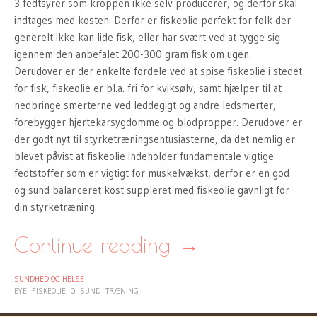
3 fedtsyrer som kroppen ikke selv producerer, og derfor skal
indtages med kosten. Derfor er fiskeolie perfekt for folk der
generelt ikke kan lide fisk, eller har svært ved at tygge sig
igennem den anbefalet 200-300 gram fisk om ugen.
Derudover er der enkelte fordele ved at spise fiskeolie i stedet
for fisk, fiskeolie er bl.a. fri for kviksølv, samt hjælper til at
nedbringe smerterne ved leddegigt og andre ledsmerter,
forebygger hjertekarsygdomme og blodpropper. Derudover er
der godt nyt til styrketræningsentusiasterne, da det nemlig er
blevet påvist at fiskeolie indeholder fundamentale vigtige
fedtstoffer som er vigtigt for muskelvækst, derfor er en god
og sund balanceret kost suppleret med fiskeolie gavnligt for
din styrketræning.
Continue reading
→
SUNDHED OG HELSE
EYE
FISKEOLIE
Q
SUND
TRÆNING