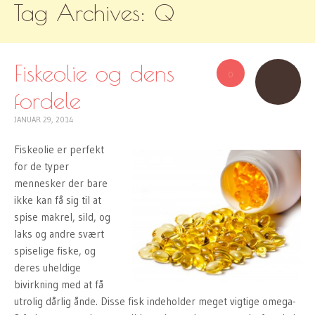
Tag Archives:
Q
TO
CONTENT
Fiskeolie og dens
0
fordele
JANUAR 29, 2014
Fiskeolie er perfekt
for de typer
mennesker der bare
ikke kan få sig til at
spise makrel, sild, og
laks og andre svært
spiselige fiske, og
deres uheldige
bivirkning med at få
utrolig dårlig ånde. Disse fisk indeholder meget vigtige omega-