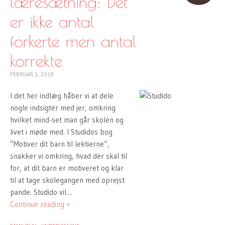
læresætning: Det
er ikke antal
forkerte men antal
korrekte
FEBRUAR 1, 2018
I det her indlæg håber vi at dele
nogle indsigter med jer, omkring
hvilket mind-set man går skolen og
livet i møde med. I Studidos bog
”Motiver dit barn til lektierne”,
snakker vi omkring, hvad der skal til
for, at dit barn er motiveret og klar
til at tage skolegangen med oprejst
pande. Studido vil…
Continue reading »