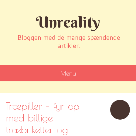
Unreality
Bloggen med de mange spændende
artikler.
Menu
SKIP
TO
CONTENT
Træpiller – fyr op
med billige
træbriketter og