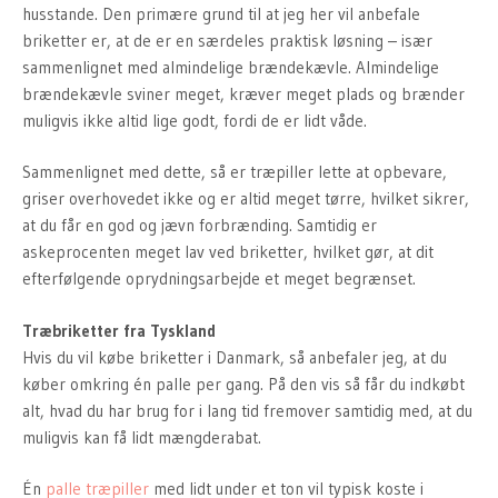
husstande. Den primære grund til at jeg her vil anbefale
briketter er, at de er en særdeles praktisk løsning – især
sammenlignet med almindelige brændekævle. Almindelige
brændekævle sviner meget, kræver meget plads og brænder
muligvis ikke altid lige godt, fordi de er lidt våde.
Sammenlignet med dette, så er træpiller lette at opbevare,
griser overhovedet ikke og er altid meget tørre, hvilket sikrer,
at du får en god og jævn forbrænding. Samtidig er
askeprocenten meget lav ved briketter, hvilket gør, at dit
efterfølgende oprydningsarbejde et meget begrænset.
Træbriketter fra Tyskland
Hvis du vil købe briketter i Danmark, så anbefaler jeg, at du
køber omkring én palle per gang. På den vis så får du indkøbt
alt, hvad du har brug for i lang tid fremover samtidig med, at du
muligvis kan få lidt mængderabat.
Én
palle træpiller
med lidt under et ton vil typisk koste i