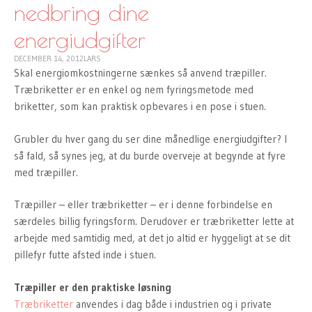
nedbring dine
energiudgifter
DECEMBER 14, 2012
LARS
Skal energiomkostningerne sænkes så anvend træpiller.
Træbriketter er en enkel og nem fyringsmetode med
briketter, som kan praktisk opbevares i en pose i stuen.
Grubler du hver gang du ser dine månedlige energiudgifter? I
så fald, så synes jeg, at du burde overveje at begynde at fyre
med træpiller.
Træpiller – eller træbriketter – er i denne forbindelse en
særdeles billig fyringsform. Derudover er træbriketter lette at
arbejde med samtidig med, at det jo altid er hyggeligt at se dit
pillefyr futte afsted inde i stuen.
Træpiller er den praktiske løsning
Træbriketter
anvendes i dag både i industrien og i private