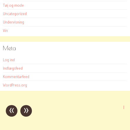
Tøj og mode
Uncategorized
Undervisning
Vin
Meta
Log ind
Indlægsfeed
Kommentarfeed
WordPress.org
«
»
Post
|
navigation