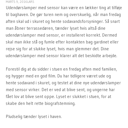
MARTS 9, 2016
LARS
Udendørslamper med sensor kan være en lækker ting at tilføje
til baghaven. De gør turen nem og overskuelig, når man fredag
aften skal ud i skuret og hente sodavandsforsyninger. Så snart
man åbner terrassedøren, tænder lyset hvis altså dine
udendørslamper med sensor, er installeret korrekt. Dermed
skal man ikke stå og fumle efter kontakten bag gardinet eller
rejse sig for at slukke lyset, hvis man glemmer det. Dine
udendørslamper med sensor klarer alt det beskidte arbejde.
Forestil dig at du sidder i stuen en fredag aften med familien,
og hygger med en god film. Du har tidligere været ude og
hente sodavand i skuret, og testet at dine nye udendørslamper
med sensor virker. Det er ved at blive sent, og ungerne har
fået lov at blive sent oppe. Lyset er slukket i stuen, for at
skabe den helt rette biografstemning.
Pludselig tænder lyset i haven.