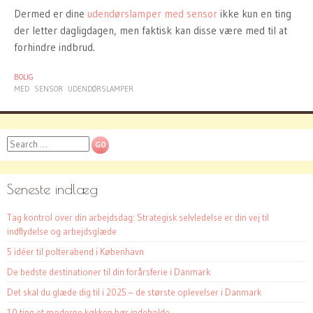
Dermed er dine
udendørslamper med sensor
ikke kun en ting
der letter dagligdagen, men faktisk kan disse være med til at
forhindre indbrud.
BOLIG
MED
SENSOR
UDENDØRSLAMPER
Search
Seneste indlæg
Tag kontrol over din arbejdsdag: Strategisk selvledelse er din vej til
indflydelse og arbejdsglæde
5 idéer til polterabend i København
De bedste destinationer til din forårsferie i Danmark
Det skal du glæde dig til i 2025 – de største oplevelser i Danmark
10 ting et moderne køkken bør indeholde