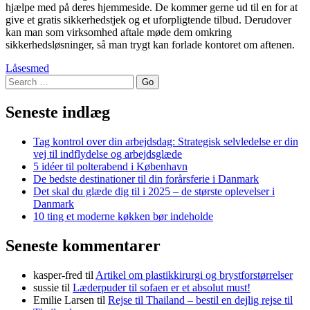
hjælpe med på deres hjemmeside. De kommer gerne ud til en for at
give et gratis sikkerhedstjek og et uforpligtende tilbud. Derudover
kan man som virksomhed aftale møde dem omkring
sikkerhedsløsninger, så man trygt kan forlade kontoret om aftenen.
Låsesmed
Search
Seneste indlæg
Tag kontrol over din arbejdsdag: Strategisk selvledelse er din
vej til indflydelse og arbejdsglæde
5 idéer til polterabend i København
De bedste destinationer til din forårsferie i Danmark
Det skal du glæde dig til i 2025 – de største oplevelser i
Danmark
10 ting et moderne køkken bør indeholde
Seneste kommentarer
kasper-fred
til
Artikel om plastikkirurgi og brystforstørrelser
sussie
til
Læderpuder til sofaen er et absolut must!
Emilie Larsen
til
Rejse til Thailand – bestil en dejlig rejse til