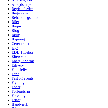
Arbejdsglæde
Arbejdsmiljø
Begivenheder
Begravelse
Behandlingstilbud
Biler
Bingo
Blog
Bolig
Bygning
Ceremonier
Dyr
EDB Tilbehør
Efterskole
Energi / Varme
Erhverv
Familieliv
Ferie
Fest og events
Flytning
Fodtøj
Forbrugslån
Foredrag
Frisør
Håndværk