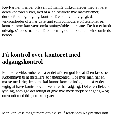
KeyPartner hjælper også rigtig mange virksomheder med at gøre
deres kontorer sikrer, ved bl.a. at installere nye låsesystemer,
dørtelefoner og adgangskontrol. Det kan være vigtigt, da
virksomheder ofte har dyre ting som computere og telefoner på
kontoret som kan være omkostningsfulde at erstatte. De har et bredt
udvalg, således man kan få en løsning der dækker ens virksomheds
behov.
Få kontrol over kontoret med
adgangskontrol
For større virksomheder, så er det ofte en god ide at få en låsesmed i
København til at installere adgangskontrol. For hvis man har en
masse medarbejder som skal kunne komme ind og ud, så er det
vigtig at have kontrol over hvem der har adgang. Det er en fleksibel
løsning, som gør det muligt at give nye medarbejdere adgang – og
omvendt med tidligere kollegaer.
Man kan læse meget mere om hvilke låseservices KeyPartner kan