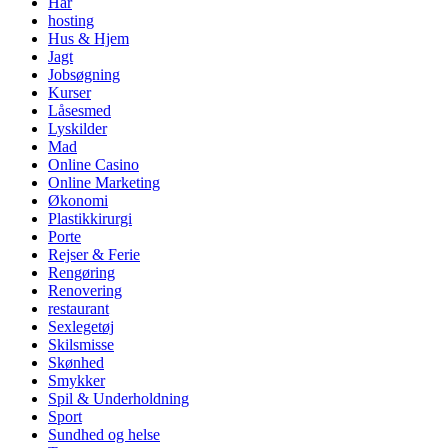
Hår
hosting
Hus & Hjem
Jagt
Jobsøgning
Kurser
Låsesmed
Lyskilder
Mad
Online Casino
Online Marketing
Økonomi
Plastikkirurgi
Porte
Rejser & Ferie
Rengøring
Renovering
restaurant
Sexlegetøj
Skilsmisse
Skønhed
Smykker
Spil & Underholdning
Sport
Sundhed og helse