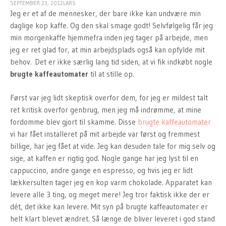
SEPTEMBER 23, 2012
LARS
Jeg er et af de mennesker, der bare ikke kan undvære min
daglige kop kaffe. Og den skal smage godt! Selvfølgelig får jeg
min morgenkaffe hjemmefra inden jeg tager på arbejde, men
jeg er ret glad for, at min arbejdsplads også kan opfylde mit
behov. Det er ikke særlig lang tid siden, at vi fik indkøbt nogle
brugte kaffeautomater
til at stille op.
Først var jeg lidt skeptisk overfor dem, for jeg er mildest talt
ret kritisk overfor genbrug, men jeg må indrømme, at mine
fordomme blev gjort til skamme. Disse
brugte kaffeautomater
vi har fået installeret på mit arbejde var først og fremmest
billige, har jeg fået at vide. Jeg kan desuden tale for mig selv og
sige, at kaffen er rigtig god. Nogle gange har jeg lyst til en
cappuccino, andre gange en espresso, og hvis jeg er lidt
lækkersulten tager jeg en kop varm chokolade. Apparatet kan
levere alle 3 ting, og meget mere! Jeg tror faktisk ikke der er
dét, det ikke kan levere. Mit syn på brugte kaffeautomater er
helt klart blevet ændret. Så længe de bliver leveret i god stand