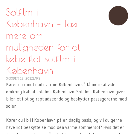
TO
CONTENT
Solfilm i
København – lær
mere om
muligheden for at
købe flot solfilm i
København
OKTOBER 18, 2012
LARS
Kører du rundt i bil i varme København så få mere at vide
omkring køb af solfilm i København. Solfilm i København giver
bilen et flot og rapt udseende og beskytter passagererne mod
solen.
Kører du i bil i København på en daglig basis, og vil du gerne
have lidt beskyttelse mod den varme sommersol? Hvis det er