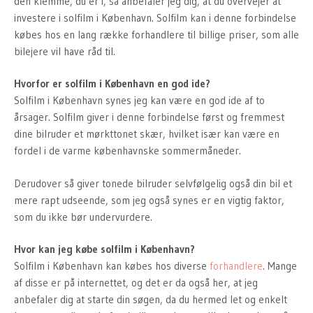
den klemme, du er i, så anbefaler jeg dig, at du overvejer at
investere i solfilm i København. Solfilm kan i denne forbindelse
købes hos en lang række forhandlere til billige priser, som alle
bilejere vil have råd til.
Hvorfor er solfilm i København en god ide?
Solfilm i København synes jeg kan være en god ide af to
årsager. Solfilm giver i denne forbindelse først og fremmest
dine bilruder et mørkttonet skær, hvilket især kan være en
fordel i de varme københavnske sommermåneder.
Derudover så giver tonede bilruder selvfølgelig også din bil et
mere rapt udseende, som jeg også synes er en vigtig faktor,
som du ikke bør undervurdere.
Hvor kan jeg købe solfilm i København?
Solfilm i København kan købes hos diverse
forhandlere
. Mange
af disse er på internettet, og det er da også her, at jeg
anbefaler dig at starte din søgen, da du hermed let og enkelt