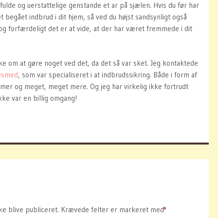
ulde og uerstattelige genstande et ar på sjælen. Hvis du før har
et begået indbrud i dit hjem, så ved du højst sandsynligt også
 forfærdeligt det er at vide, at der har været fremmede i dit
e om at gøre noget ved det, da det så var sket. Jeg kontaktede
esmed
, som var specialiseret i at indbrudssikring. Både i form af
armer og meget, meget mere. Og jeg har virkelig ikke fortrudt
ikke var en billig omgang!
ke blive publiceret.
Krævede felter er markeret med
*