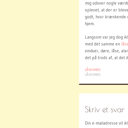
mig udover nogle værdif
oplevet, at der er blev
godt, hvor krænkende og
hjem.
Langsom var jeg dog ikk
med det samme en
lås
vinduer, døre, låse, al
det på trods af, at det 
LÅSESMED
LÅSESMED
Skriv et svar
Din e-mailadresse vil ik