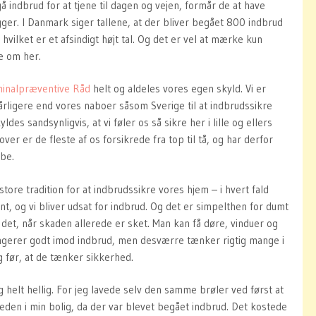
å indbrud for at tjene til dagen og vejen, formår de at have
gger. I Danmark siger tallene, at der bliver begået 800 indbrud
hvilket er et afsindigt højt tal. Og det er vel at mærke kun
le om her.
minalpræventive Råd
helt og aldeles vores egen skyld. Vi er
rligere end vores naboer såsom Sverige til at indbrudssikre
des sandsynligvis, at vi føler os så sikre her i lille og ellers
er er de fleste af os forsikrede fra top til tå, og har derfor
abe.
tore tradition for at indbrudssikre vores hjem – i hvert fald
ent, og vi bliver udsat for indbrud. Og det er simpelthen for dumt
 det, når skaden allerede er sket. Man kan få døre, vinduer og
ngerer godt imod indbrud, men desværre tænker rigtig mange i
 før, at de tænker sikkerhed.
g helt hellig. For jeg lavede selv den samme brøler ved først at
den i min bolig, da der var blevet begået indbrud. Det kostede