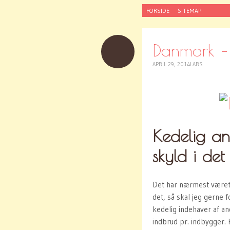
SKIP
FORSIDE
SITEMAP
TO
CONTENT
Danmark – 
APRIL 29, 2014
LARS
Kedelig an
skyld i det
Det har nærmest været 
det, så skal jeg gerne 
kedelig indehaver af a
indbrud pr. indbygger. 