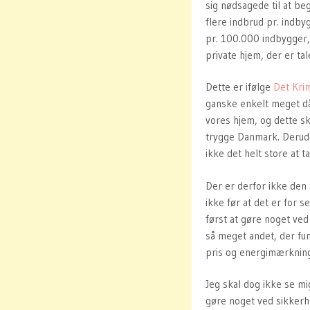
sig nødsagede til at beg
flere indbrud pr. indby
pr. 100.000 indbygger, 
private hjem, der er ta
Dette er ifølge
Det Kri
ganske enkelt meget då
vores hjem, og dette skyl
trygge Danmark. Derudov
ikke det helt store at t
Der er derfor ikke den s
ikke før at det er for s
først at gøre noget ved
så meget andet, der fu
pris og energimærkning
Jeg skal dog ikke se mi
gøre noget ved sikkerhe