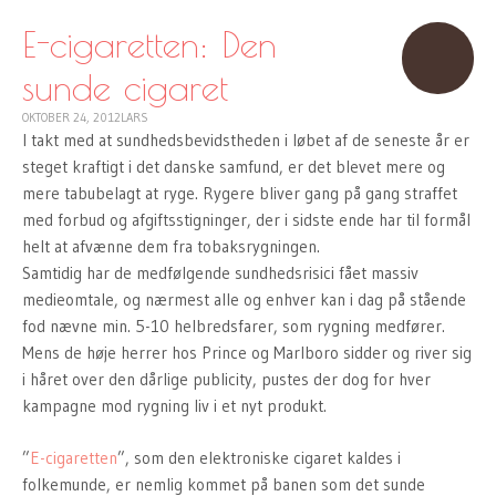
TO
CONTENT
E-cigaretten: Den
sunde cigaret
OKTOBER 24, 2012
LARS
I takt med at sundhedsbevidstheden i løbet af de seneste år er
steget kraftigt i det danske samfund, er det blevet mere og
mere tabubelagt at ryge. Rygere bliver gang på gang straffet
med forbud og afgiftsstigninger, der i sidste ende har til formål
helt at afvænne dem fra tobaksrygningen.
Samtidig har de medfølgende sundhedsrisici fået massiv
medieomtale, og nærmest alle og enhver kan i dag på stående
fod nævne min. 5-10 helbredsfarer, som rygning medfører.
Mens de høje herrer hos Prince og Marlboro sidder og river sig
i håret over den dårlige publicity, pustes der dog for hver
kampagne mod rygning liv i et nyt produkt.
”
E-cigaretten
”, som den elektroniske cigaret kaldes i
folkemunde, er nemlig kommet på banen som det sunde