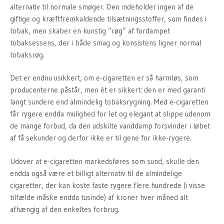
alternativ til normale smøger. Den indeholder ingen af de
giftige og kræftfremkaldende tilsætningsstoffer, som findes i
tobak, men skaber en kunstig ”røg” af fordampet
tobaksessens, der i både smag og konsistens ligner normal
tobaksrøg.
Det er endnu usikkert, om e-cigaretten er så harmløs, som
producenterne påstår, men ét er sikkert: den er med garanti
langt sundere end almindelig tobaksrygning. Med e-cigaretten
får rygere endda mulighed for let og elegant at slippe udenom
de mange forbud, da den udskilte vanddamp forsvinder i løbet
af få sekunder og derfor ikke er til gene for ikke-rygere.
Udover at e-cigaretten markedsføres som sund, skulle den
endda også være et billigt alternativ til de almindelige
cigaretter, der kan koste faste rygere flere hundrede (i visse
tilfælde måske endda tusinde) af kroner hver måned alt
afhængig af den enkeltes forbrug.