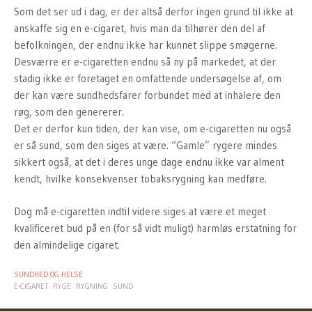
Som det ser ud i dag, er der altså derfor ingen grund til ikke at
anskaffe sig en e-cigaret, hvis man da tilhører den del af
befolkningen, der endnu ikke har kunnet slippe smøgerne.
Desværre er e-cigaretten endnu så ny på markedet, at der
stadig ikke er foretaget en omfattende undersøgelse af, om
der kan være sundhedsfarer forbundet med at inhalere den
røg, som den genererer.
Det er derfor kun tiden, der kan vise, om e-cigaretten nu også
er så sund, som den siges at være. “Gamle” rygere mindes
sikkert også, at det i deres unge dage endnu ikke var alment
kendt, hvilke konsekvenser tobaksrygning kan medføre.
Dog må e-cigaretten indtil videre siges at være et meget
kvalificeret bud på en (for så vidt muligt) harmløs erstatning for
den almindelige cigaret.
SUNDHED OG HELSE
E-CIGARET
RYGE
RYGNING
SUND