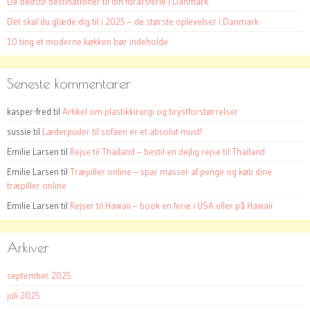
De bedste destinationer til din forårsferie i Danmark
Det skal du glæde dig til i 2025 – de største oplevelser i Danmark
10 ting et moderne køkken bør indeholde
Seneste kommentarer
kasper-fred
til
Artikel om plastikkirurgi og brystforstørrelser
sussie
til
Læderpuder til sofaen er et absolut must!
Emilie Larsen
til
Rejse til Thailand – bestil en dejlig rejse til Thailand
Emilie Larsen
til
Træpiller online – spar masser af penge og køb dine
træpiller online
Emilie Larsen
til
Rejser til Hawaii – book en ferie i USA eller på Hawaii
Arkiver
september 2025
juli 2025