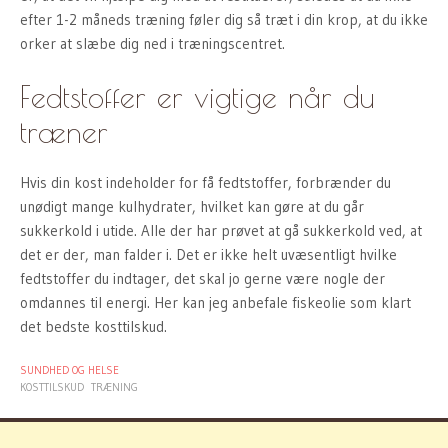
efter 1-2 måneds træning føler dig så træt i din krop, at du ikke
orker at slæbe dig ned i træningscentret.
Fedtstoffer er vigtige når du
træner
Hvis din kost indeholder for få fedtstoffer, forbrænder du
unødigt mange kulhydrater, hvilket kan gøre at du går
sukkerkold i utide. Alle der har prøvet at gå sukkerkold ved, at
det er der, man falder i. Det er ikke helt uvæsentligt hvilke
fedtstoffer du indtager, det skal jo gerne være nogle der
omdannes til energi. Her kan jeg anbefale fiskeolie som klart
det bedste kosttilskud.
SUNDHED OG HELSE
KOSTTILSKUD
TRÆNING