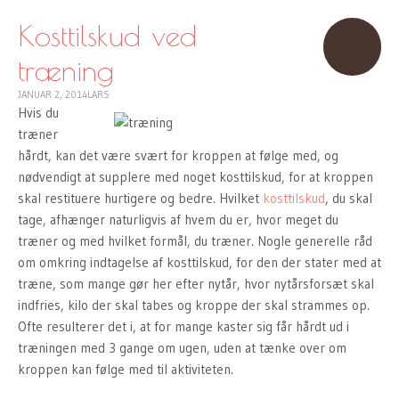
TO
CONTENT
Kosttilskud ved
træning
JANUAR 2, 2014
LARS
Hvis du
træner
hårdt, kan det være svært for kroppen at følge med, og
nødvendigt at supplere med noget kosttilskud, for at kroppen
skal restituere hurtigere og bedre. Hvilket
kosttilskud
, du skal
tage, afhænger naturligvis af hvem du er, hvor meget du
træner og med hvilket formål, du træner. Nogle generelle råd
om omkring indtagelse af kosttilskud, for den der stater med at
træne, som mange gør her efter nytår, hvor nytårsforsæt skal
indfries, kilo der skal tabes og kroppe der skal strammes op.
Ofte resulterer det i, at for mange kaster sig får hårdt ud i
træningen med 3 gange om ugen, uden at tænke over om
kroppen kan følge med til aktiviteten.