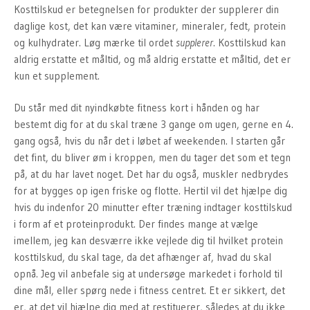
Kosttilskud er betegnelsen for produkter der supplerer din
daglige kost, det kan være vitaminer, mineraler, fedt, protein
og kulhydrater. Løg mærke til ordet
supplerer
. Kosttilskud kan
aldrig erstatte et måltid, og må aldrig erstatte et måltid, det er
kun et supplement.
Du står med dit nyindkøbte fitness kort i hånden og har
bestemt dig for at du skal træne 3 gange om ugen, gerne en 4.
gang også, hvis du når det i løbet af weekenden. I starten går
det fint, du bliver øm i kroppen, men du tager det som et tegn
på, at du har lavet noget. Det har du også, muskler nedbrydes
for at bygges op igen friske og flotte. Hertil vil det hjælpe dig
hvis du indenfor 20 minutter efter træning indtager kosttilskud
i form af et proteinprodukt. Der findes mange at vælge
imellem, jeg kan desværre ikke vejlede dig til hvilket protein
kosttilskud, du skal tage, da det afhænger af, hvad du skal
opnå. Jeg vil anbefale sig at undersøge markedet i forhold til
dine mål, eller spørg nede i fitness centret. Et er sikkert, det
er, at det vil hjælpe dig med at restituerer, således at du ikke