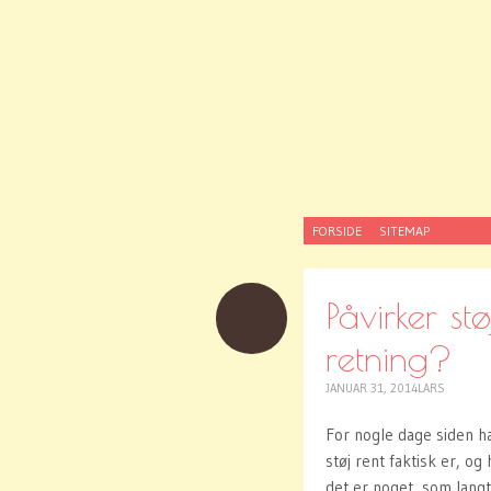
SKIP
FORSIDE
SITEMAP
TO
CONTENT
Påvirker st
retning?
JANUAR 31, 2014
LARS
For nogle dage siden ha
støj rent faktisk er, og
det er noget, som langt 