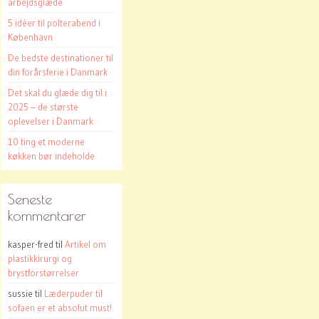
arbejdsglæde
5 idéer til polterabend i
København
De bedste destinationer til
din forårsferie i Danmark
Det skal du glæde dig til i
2025 – de største
oplevelser i Danmark
10 ting et moderne
køkken bør indeholde
Seneste
kommentarer
kasper-fred
til
Artikel om
plastikkirurgi og
brystforstørrelser
sussie
til
Læderpuder til
sofaen er et absolut must!