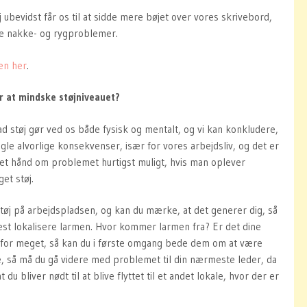
j ubevidst får os til at sidde mere bøjet over vores skrivebord,
ige nakke- og rygproblemer.
en her
.
 at mindske støjniveauet?
vad støj gør ved os både fysisk og mentalt, og vi kan konkludere,
ogle alvorlige konsekvenser, især for vores arbejdsliv, og det er
taget hånd om problemet hurtigst muligt, hvis man oplever
et støj.
tøj på arbejdspladsen, og kan du mærke, at det generer dig, så
est lokalisere larmen. Hvor kommer larmen fra? Er det dine
 for meget, så kan du i første omgang bede dem om at være
kke, så må du gå videre med problemet til din nærmeste leder, da
t du bliver nødt til at blive flyttet til et andet lokale, hvor der er