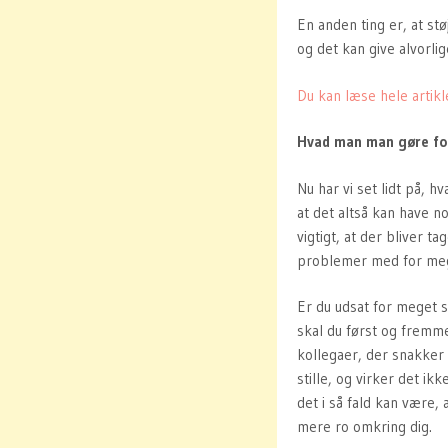
En anden ting er, at stø
og det kan give alvorl
Du kan læse hele artikl
Hvad man man gøre for
Nu har vi set lidt på, h
at det altså kan have n
vigtigt, at der bliver 
problemer med for meg
Er du udsat for meget s
skal du først og fremm
kollegaer, der snakker
stille, og virker det i
det i så fald kan være, a
mere ro omkring dig.