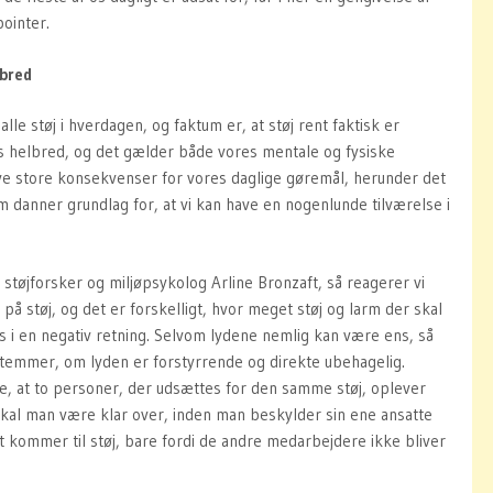
pointer.
lbred
alle støj i hverdagen, og faktum er, at støj rent faktisk er
es helbred, og det gælder både vores mentale og fysiske
ve store konsekvenser for vores daglige gøremål, herunder det
m danner grundlag for, at vi kan have en nogenlunde tilværelse i
støjforsker og miljøpsykolog Arline Bronzaft, så reagerer vi
på støj, og det er forskelligt, hvor meget støj og larm der skal
 os i en negativ retning. Selvom lydene nemlig kan være ens, så
stemmer, om lyden er forstyrrende og direkte ubehagelig.
e, at to personer, der udsættes for den samme støj, oplever
 skal man være klar over, inden man beskylder sin ene ansatte
et kommer til støj, bare fordi de andre medarbejdere ikke bliver