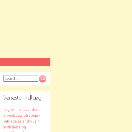
Search
Seneste indlæg
Tag kontrol over din
arbejdsdag: Strategisk
selvledelse er din vej til
indflydelse og