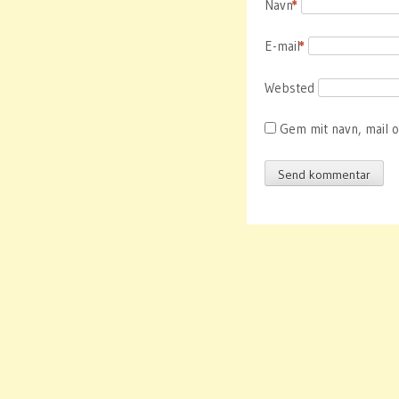
Navn
*
E-mail
*
Websted
Gem mit navn, mail 