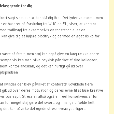
delæggende for dig
kort sagt sige, at støj kan slå dig ihjel. Det lyder voldsomt, men
r er baseret på forskning fra WHO og EU, viser, at kontant
ed trafikstøj fra eksempelvis en togstation eller en
k kan give dig et højere blodtryk og dermed en øget risiko for
t være så fatalt, men støj kan også give en lang række andre
empelvis kan man blive psykisk påvirket af sine kollegaer,
åbent kontorlandskab, og det kan hurtigt gå ud over
ejdspladsen.
at kvinder der blev påvirket af kontorstøj udviklede flere
 gik ud over deres motivation og deres evne til at løse kreative
s puslespil. Stress er altså også en reel konsekvens af for
an for meget støj gøre det svært, og i mange tilfælde helt
 og det kan påvirke det øgede stressniveau yderligere.