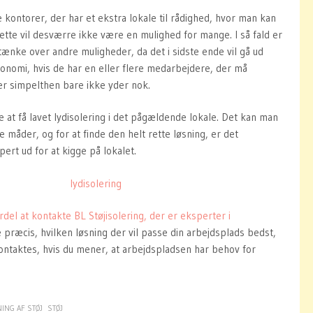
e kontorer, der har et ekstra lokale til rådighed, hvor man kan
 dette vil desværre ikke være en mulighed for mange. I så fald er
tænke over andre muligheder, da det i sidste ende vil gå ud
nomi, hvis de har en eller flere medarbejdere, der må
er simpelthen bare ikke yder nok.
 at få lavet lydisolering i det pågældende lokale. Det kan man
e måder, og for at finde den helt rette løsning, er det
ert ud for at kigge på lokalet.
del at kontakte BL Støjisolering, der er eksperter i
e præcis, hvilken løsning der vil passe din arbejdsplads bedst,
ontaktes, hvis du mener, at arbejdspladsen har behov for
ING AF STØJ
STØJ