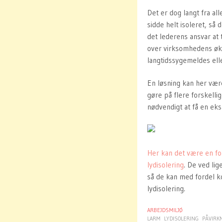
Det er dog langt fra all
sidde helt isoleret, så
det lederens ansvar at 
over virksomhedens øko
langtidssygemeldes ell
En løsning kan her være
gøre på flere forskellig
nødvendigt at få en eksp
Her kan det være en for
lydisolering
. De ved lig
så de kan med fordel k
lydisolering.
ARBEJDSMILJØ
LARM
LYDISOLERING
PÅVIRKN