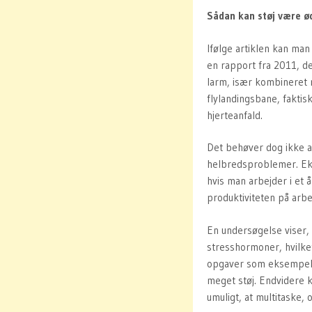
Sådan kan støj være ø
Ifølge artiklen kan man 
en rapport fra 2011, de
larm, især kombineret m
flylandingsbane, faktis
hjerteanfald.
Det behøver dog ikke a
helbredsproblemer. Eks
hvis man arbejder i et 
produktiviteten på arb
En undersøgelse viser, 
stresshormoner, hvilket
opgaver som eksempelvi
meget støj. Endvidere k
umuligt, at multitaske,