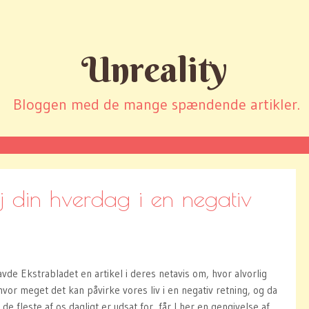
Unreality
Bloggen med de mange spændende artikler.
øj din hverdag i en negativ
vde Ekstrabladet en artikel i deres netavis om, hvor alvorlig
 hvor meget det kan påvirke vores liv i en negativ retning, og da
de fleste af os dagligt er udsat for, får I her en gengivelse af