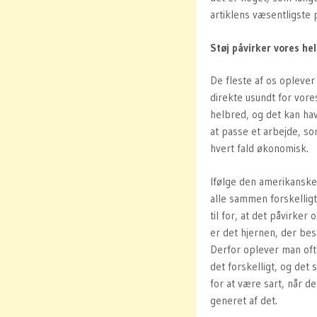
artiklens væsentligste 
Støj påvirker vores he
De fleste af os oplever 
direkte usundt for vor
helbred, og det kan ha
at passe et arbejde, so
hvert fald økonomisk.
Ifølge den amerikanske 
alle sammen forskelligt 
til for, at det påvirker
er det hjernen, der be
Derfor oplever man oft
det forskelligt, og det
for at være sart, når d
generet af det.