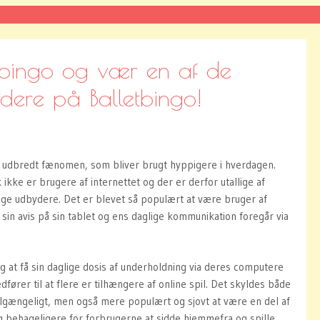
s bingo og vær en af de
ndere på Balletbingo!
et udbredt fænomen, som bliver brugt hyppigere i hverdagen.
 ikke er brugere af internettet og der er derfor utallige af
ige udbydere. Det er blevet så populært at være bruger af
 sin avis på sin tablet og ens daglige kommunikation foregår via
 at få sin daglige dosis af underholdning via deres computere
fører til at flere er tilhængere af online spil. Det skyldes både
ilgængeligt, men også mere populært og sjovt at være en del af
 behageligere for forbrugerne at sidde hjemmefra og spille.