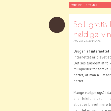
SKIP
FORSIDE
SITEMAP
TO
CONTENT
Spil grati
heldige vi
AUGUST 25, 2014
LARS
Brugen af internettet
Internettet er blevet 
Det ses sjældent at folk
muligheder for forskell
nettet, at man nu læser
nettet.
Mange vælger også i dag
eller telefoner, som med
at det er blevet mere t
det. Det er nemmere og