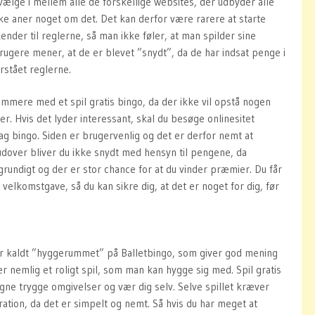
ælge i mellem alle de forskellige websites, der udbyder alle
kke aner noget om det. Det kan derfor være rarere at starte
ender til reglerne, så man ikke føler, at man spilder sine
rugere mener, at de er blevet ”snydt”, da de har indsat penge i
orstået reglerne.
mmere med et spil gratis bingo, da der ikke vil opstå nogen
er. Hvis det lyder interessant, skal du besøge onlinesitet
lag bingo. Siden er brugervenlig og det er derfor nemt at
udover bliver du ikke snydt med hensyn til pengene, da
rundigt og der er stor chance for at du vinder præmier. Du får
velkomstgave, så du kan sikre dig, at det er noget for dig, før
ver kaldt ”hyggerummet” på Balletbingo, som giver god mening
er nemlig et roligt spil, som man kan hygge sig med. Spil gratis
gne trygge omgivelser og vær dig selv. Selve spillet kræver
ation, da det er simpelt og nemt. Så hvis du har meget at