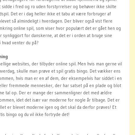
t sidde i fred og ro uden forstyrrelser og behøver ikke skilte
spil. Det er i dag heller ikke et tabu at være forbruger af
 blevet så almindeligt i hverdagen. Der bliver også vist flere
mkring online spil, som viser hvor populært det er gået hen og
r synliggjort for danskerne, at det er i orden at bruge sine
å hvad venter du på?
dning
llige websites, der tilbyder online spil. Men hvis man gerne vil
s hverdag, skulle man prøve et spil gratis bingo. Det vækker ens
men, hvis man er en af dem, der eksempelvis har siddet i en
e eller fremmede mennesker, der har satset på en plade og blot
sine tal op. Der er mange der sammenligner det med ældre
mmen, idet det især var moderne for nogle år tilbage. Det er
illet er blevet moderne igen og det skal da derfor prøves! Et
atis bingo og du vil ikke fortryde det!
er