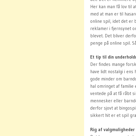
Her kan man få lov til a
med at man er til hasard
online spil, idet det er
reklamer i fjernsynet o
blevet. Det bliver derfo
penge på online spil. S
Et tip til din underhol
Der findes mange forske
have lidt nostalgi i en
gode minder om barndom
hal omringet af famili
ventede på at få råbt 
mennesker eller barndo
derfor sjovt at bingosp
sikkert hit er et spil gr
Rig af valgmulighed