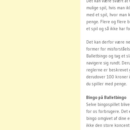
Det kan være svært at v
mulige spil, hvis man i
med et spil, hvor man k
penge. Flere og flere b
et spil og så ikke har f
Det kan derfor være ne
former for misforståels
Balletbingo og tag et s
navigere sig rundt. Der
reglerne er beskrevet g
derudover 100 kroner i 
du spiller med penge.
Bingo på Balletbingo
Selve bingospillet bli
for os forbrugere. Det 
bingo omgivet af dine e
ikke den store koncentr