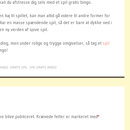
an du afstresse dig selv med et spil gratis bingo.
n haj til spillet, kan man altid gå videre til andre former for
o har en masse spændende spil, så det er bare at dykke ned i
n ny verden af sjove spil.
ding, men under rolige og trygge omgivelser, så tag et
spil
ngo!
BINGO
GRATIS SPIL
SPIL GRATIS BINGO
ke blive publiceret.
Krævede felter er markeret med
*